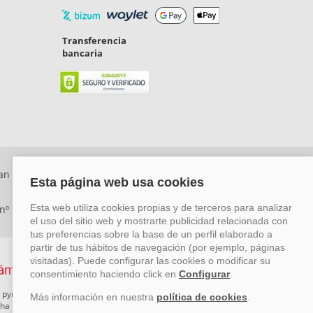
Transferencia
bancaria
an Rafael, Málaga. CP: 29006) Tel: +34 917 815 555 -
 nº 29780-2
 pymes mediante el impulso de la innovación, el desarrollo
rcha un Plan de Acción durante el año 2026 para reforzar su