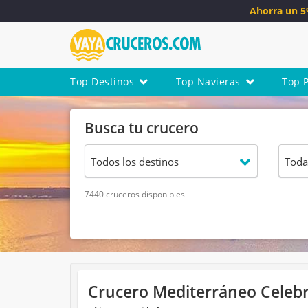
Ahorra un 
Top Destinos
Top Navieras
Top 
Busca tu crucero
7440 cruceros disponibles
Crucero Mediterráneo Celebri