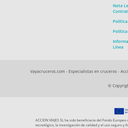
Nota Le
Contrat
Polític
Polític
Informa
Línea
Vayacruceros.com - Especialistas en cruceros - Acci
© Copyrigh
ACCION VIAJES SL ha sido beneficiaria del Fondo Europeo d
tecnológico, la investigación de calidad y el uso seguro y