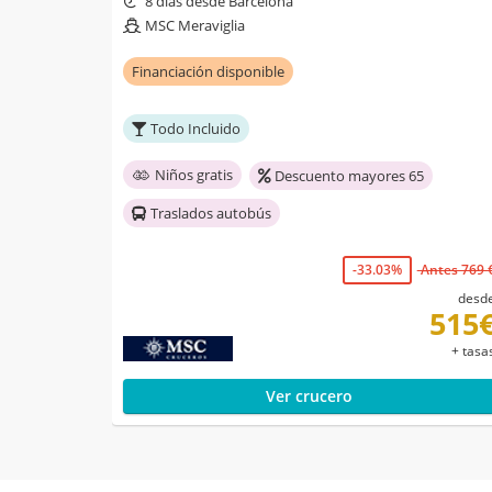
8 días desde Barcelona
MSC Meraviglia
Financiación disponible
Todo Incluido
Niños gratis
Descuento mayores 65
Traslados autobús
-33.03%
Antes 769 
desd
515
+ tasa
Ver crucero