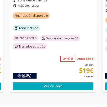
8 días desde Valencia
MSC Orchestra
Financiación disponible
Todo Incluido
Niños gratis
Descuento mayores 65
Traslados autobús
€
-24.67%
Antes 689 €
e
desde
€
519€
s
+ tasas
Ver crucero