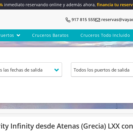
5%
inmediato reservando online y además ahora,
financia tu reserv
917 815 555
reservas@vaya
Puertos
Cruceros Baratos
Cruceros Todo Incluido
ty Infinity desde Atenas (Grecia) LXX con