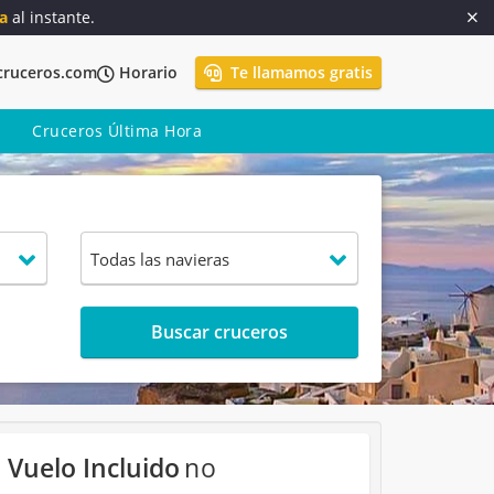
a
al instante.
cruceros.com
Horario
Te llamamos gratis
Cruceros Última Hora
Buscar cruceros
 Vuelo Incluido
no