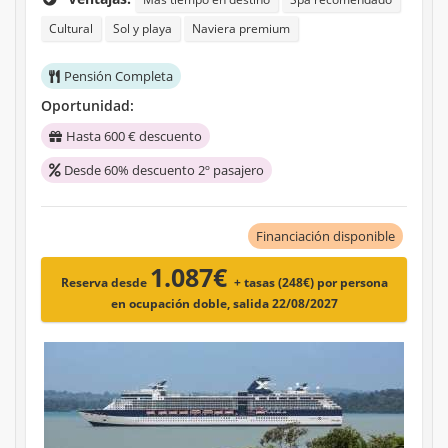
Cultural
Sol y playa
Naviera premium
Pensión Completa
Oportunidad:
Hasta 600 € descuento
Desde 60% descuento 2º pasajero
Financiación disponible
1.087€
Reserva desde
+ tasas (248€)
por persona
en ocupación doble, salida 22/08/2027