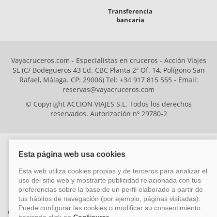
Transferencia
bancaria
Vayacruceros.com - Especialistas en cruceros - Acción Viajes
SL (C/ Bodegueros 43 Ed. CBC Planta 2ª Of. 14, Polígono San
Rafael, Málaga. CP: 29006) Tel: +34 917 815 555 - Email:
reservas@vayacruceros.com
© Copyright ACCION VIAJES S.L. Todos los derechos
reservados. Autorización nº 29780-2
ACCION VIAJES SL ha sido beneficiaria del Fondo Europeo de Desarrollo
Regional (FEDER), cuyo objetivo es mejorar la competitividad de las pymes
mediante el impulso de la innovación, el desarrollo tecnológico, la
investigación de calidad y el uso seguro y fiable del ciberespacio. Gracias a