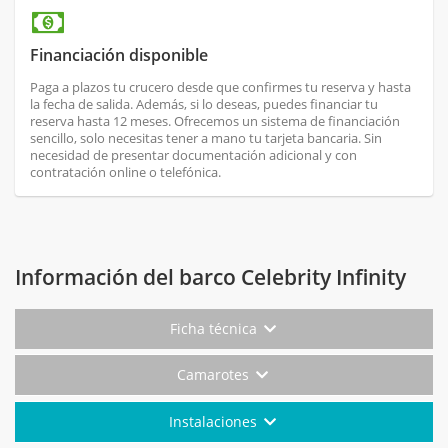
Financiación disponible
Paga a plazos tu crucero desde que confirmes tu reserva y hasta
la fecha de salida. Además, si lo deseas, puedes financiar tu
reserva hasta 12 meses. Ofrecemos un sistema de financiación
sencillo, solo necesitas tener a mano tu tarjeta bancaria. Sin
necesidad de presentar documentación adicional y con
contratación online o telefónica.
Información del barco Celebrity Infinity
Ficha técnica
Camarotes
Instalaciones