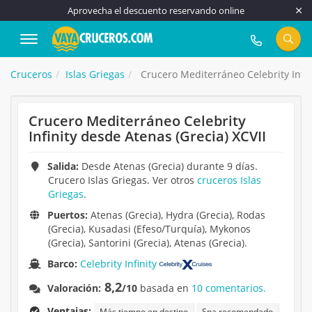
Aprovecha el descuento reservando online
917 815 555
Cruceros
Islas Griegas
Crucero Mediterráneo Celebrity Infin
Crucero Mediterráneo Celebrity
Infinity desde Atenas (Grecia) XCVII
Salida:
Desde Atenas (Grecia) durante 9 días.
Crucero Islas Griegas. Ver otros
cruceros Islas
Griegas
.
Puertos:
Atenas (Grecia), Hydra (Grecia), Rodas
(Grecia), Kusadasi (Efeso/Turquía), Mykonos
(Grecia), Santorini (Grecia), Atenas (Grecia).
Barco:
Celebrity Infinity
8,2
Valoración:
/10
basada en
10 comentarios.
Ventajas:
Más tiempo en destino
Spa recomendado