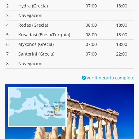
2
Hydra (Grecia)
07:00
18:00
3
Navegación
-
-
4
Rodas (Grecia)
08:00
18:00
5
Kusadasi (Efeso/Turquía)
08:00
18:00
6
Mykonos (Grecia)
07:00
18:00
7
Santorini (Grecia)
07:00
22:00
8
Navegación
-
-
Ver itinerario completo