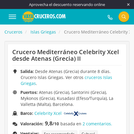
Aprovecha el descuento reservando online
917 815 555
Cruceros
Islas Griegas
Crucero Mediterráneo Celebrity Xce
Crucero Mediterráneo Celebrity Xcel
desde Atenas (Grecia) II
Salida:
Desde Atenas (Grecia) durante 8 días.
Crucero Islas Griegas. Ver otros
cruceros Islas
Griegas
.
Puertos:
Atenas (Grecia), Santorini (Grecia),
Mykonos (Grecia), Kusadasi (Efeso/Turquía), La
Valletta (Malta), Barcelona.
Barco:
Celebrity Xcel
9,8
Valoración:
/10
basada en
2 comentarios.
Ventajas:
Spa recomendado
Cultural