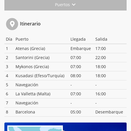
Puertos
Itinerario
Día
Puerto
Llegada
Salida
1
Atenas (Grecia)
Embarque
17:00
2
Santorini (Grecia)
07:00
22:00
3
Mykonos (Grecia)
07:00
18:00
4
Kusadasi (Efeso/Turquía)
08:00
18:00
5
Navegación
-
-
6
La Valletta (Malta)
07:00
16:00
7
Navegación
-
-
8
Barcelona
05:00
Desembarque