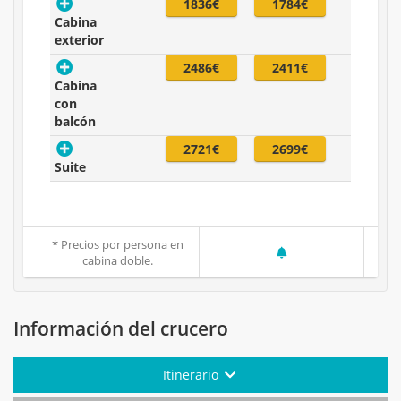
1836€
1784€
Cabina
exterior
2486€
2411€
Cabina
con
balcón
2721€
2699€
Suite
* Precios por persona en
cabina doble.
Información del crucero
Itinerario