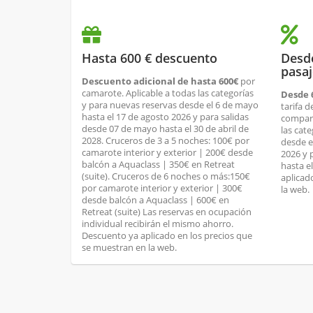
Hasta 600 € descuento
Desd
pasa
Descuento adicional de hasta 600€
por
camarote. Aplicable a todas las categorías
Desde 
y para nuevas reservas desde el 6 de mayo
tarifa d
hasta el 17 de agosto 2026 y para salidas
compart
desde 07 de mayo hasta el 30 de abril de
las cat
2028. Cruceros de 3 a 5 noches: 100€ por
desde e
camarote interior y exterior | 200€ desde
2026 y 
balcón a Aquaclass | 350€ en Retreat
hasta e
(suite). Cruceros de 6 noches o más:150€
aplicad
por camarote interior y exterior | 300€
la web.
desde balcón a Aquaclass | 600€ en
Retreat (suite) Las reservas en ocupación
individual recibirán el mismo ahorro.
Descuento ya aplicado en los precios que
se muestran en la web.