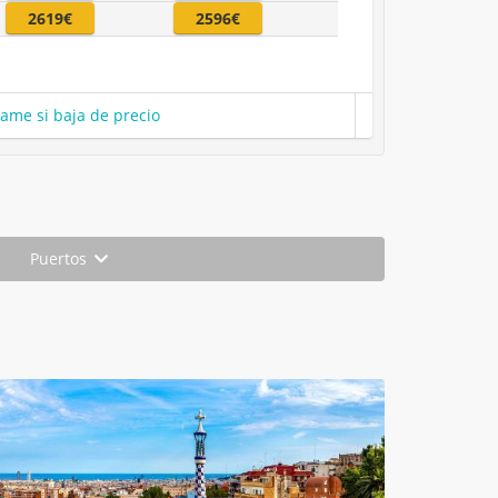
2619€
2596€
same si baja de precio
Puertos