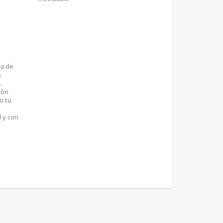
ha de
s
.
ión
o tu
 y con