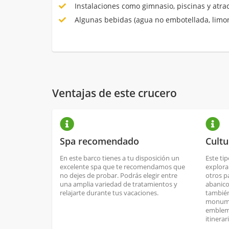
Instalaciones como gimnasio, piscinas y atrac
Algunas bebidas (agua no embotellada, limon
Ventajas de este crucero
Spa recomendado
Cultu
En este barco tienes a tu disposición un
Este ti
excelente spa que te recomendamos que
explora
no dejes de probar. Podrás elegir entre
otros p
una amplia variedad de tratamientos y
abanico
relajarte durante tus vacaciones.
también
monume
emblemá
itinerar