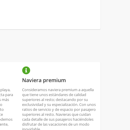
Naviera premium
 playa,
Consideramos naviera premium a aquella
cta para
que tiene unos estándares de calidad
os más
superiores al resto; destacando por su
no
exclusividad y su especialización. Con unos
nto
ratios de servicio y de espacio por pasajero
ce
superiores al resto. Navieras que cuidan
podemos
cada detalle de sus pasajeros haciéndoles
ente,
disfrutar de las vacaciones de un modo
inovidable