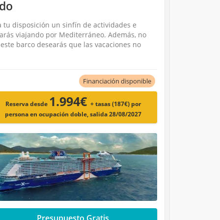
ido
 tu disposición un sinfín de actividades e
trarás viajando por Mediterráneo. Además, no
e este barco desearás que las vacaciones no
Financiación disponible
1.994€
Reserva desde
+ tasas (187€)
por
persona en ocupación doble, salida 28/08/2027
Presupuesto Gratis