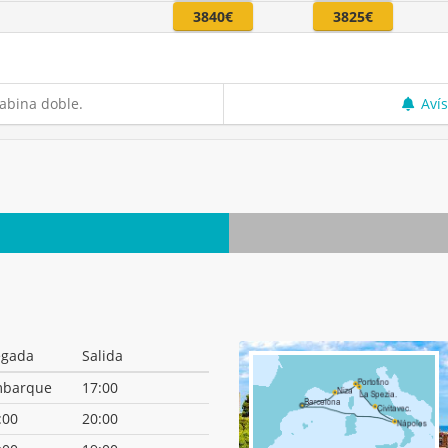
3840€
3825€
abina doble.
Aví
egada
Salida
barque
17:00
:00
20:00