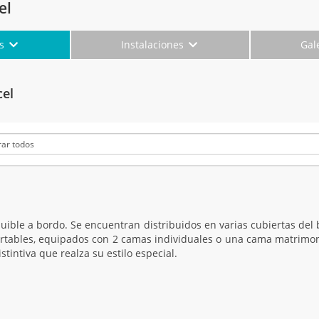
el
es
Instalaciones
Gal
cel
quible a bordo. Se encuentran distribuidos en varias cubiertas de
rtables, equipados con 2 camas individuales o una cama matrimoni
intiva que realza su estilo especial.