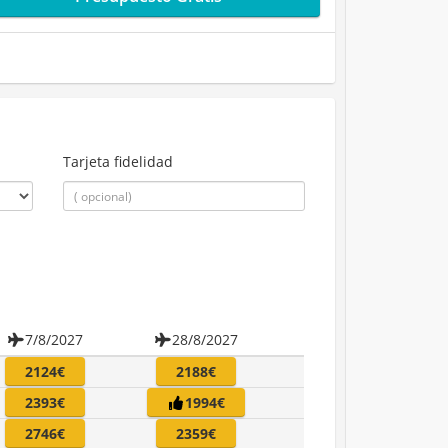
Tarjeta fidelidad
7/8/2027
28/8/2027
2124€
2188€
2393€
1994€
2746€
2359€