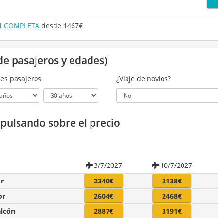
ÓN COMPLETA
desde 1467€
de pasajeros y edades)
es pasajeros
¿Viaje de novios?
a pulsando sobre el precio
3/7/2027
10/7/2027
or
2340€
2138€
or
2604€
2468€
alcón
2887€
3191€