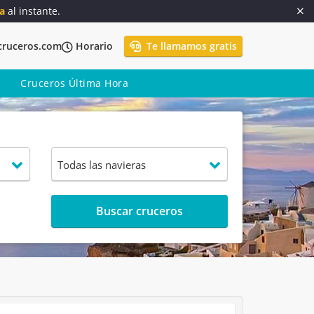
a
al instante.
cruceros.com
Horario
Te llamamos gratis
Cruceros Última Hora
Buscar cruceros