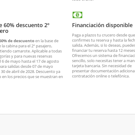
e 60% descuento 2º
Financiación disponible
jero
Paga a plazos tu crucero desde que
confirmes tu reserva y hasta la fec
60% de descuento
en la base de
salida. Además, si lo deseas, puede
e la cabina para el 2º pasajero,
financiar tu reserva hasta 12 meses
iendo camarote. Aplicable a todas
Ofrecemos un sistema de financiac
egorías y para nuevas reservas
sencillo, solo necesitas tener a man
l 6 de mayo hasta el 17 de agosto
tarjeta bancaria. Sin necesidad de
para salidas desde 07 de mayo
presentar documentación adicional
l 30 de abril de 2028. Descuento ya
contratación online o telefónica.
o en los precios que se muestran en