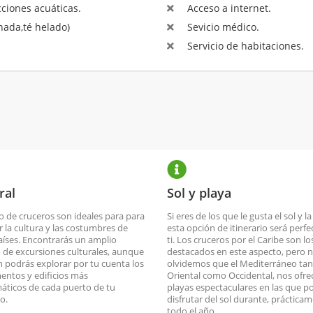
ciones acuáticas.
Acceso a internet.
ada,té helado)
Sevicio médico.
Servicio de habitaciones.
ral
Sol y playa
po de cruceros son ideales para para
Si eres de los que le gusta el sol y la
r la cultura y las costumbres de
esta opción de itinerario será perfe
aíses. Encontrarás un amplio
ti. Los cruceros por el Caribe son l
 de excursiones culturales, aunque
destacados en este aspecto, pero 
 podrás explorar por tu cuenta los
olvidemos que el Mediterráneo ta
ntos y edificios más
Oriental como Occidental, nos ofre
ticos de cada puerto de tu
playas espectaculares en las que 
io.
disfrutar del sol durante, prácticam
todo el año.