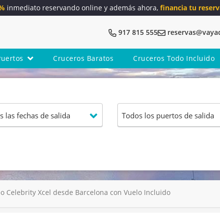
5%
inmediato reservando online y además ahora,
financia tu reserv
917 815 555
reservas@vaya
Puertos
Cruceros Baratos
Cruceros Todo Incluido
 Celebrity Xcel desde Barcelona con Vuelo Incluido