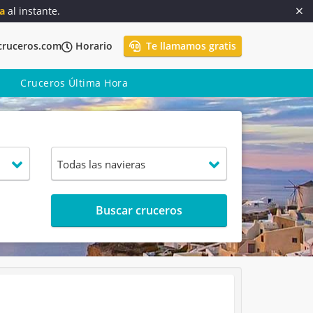
a
al instante.
cruceros.com
Horario
Te llamamos gratis
Cruceros Última Hora
Buscar cruceros