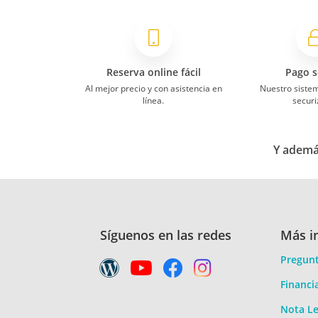
Reserva online fácil
Pago s
Al mejor precio y con asistencia en
Nuestro siste
línea.
securi
Y además
Síguenos en las redes
Más i
Pregunt
Financi
Nota Le