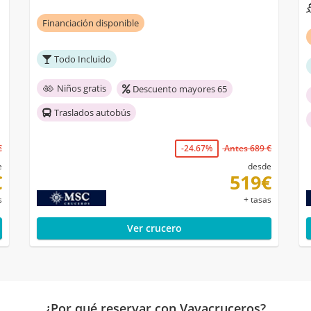
Financiación disponible
Todo Incluido
Niños gratis
Descuento mayores 65
Traslados autobús
€
-24.67%
Antes 689 €
e
desde
€
519€
s
+ tasas
Ver crucero
¿Por qué reservar con Vayacruceros?