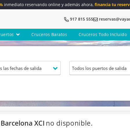
5%
inmediato reservando online y además ahora,
financia tu reserv
917 815 555
reservas@vaya
Puertos
Cruceros Baratos
Cruceros Todo Incluido
Barcelona XCI
no disponible.