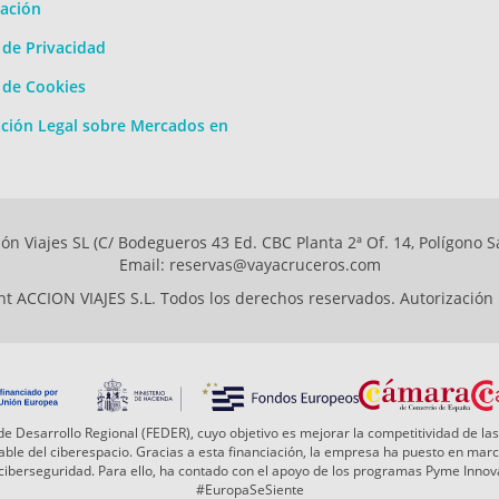
ación
a de Privacidad
a de Cookies
ción Legal sobre Mercados en
ón Viajes SL (C/ Bodegueros 43 Ed. CBC Planta 2ª Of. 14, Polígono S
Email: reservas@vayacruceros.com
t ACCION VIAJES S.L. Todos los derechos reservados. Autorización
e Desarrollo Regional (FEDER), cuyo objetivo es mejorar la competitividad de las
 fiable del ciberespacio. Gracias a esta financiación, la empresa ha puesto en ma
a ciberseguridad. Para ello, ha contado con el apoyo de los programas Pyme Inn
#EuropaSeSiente