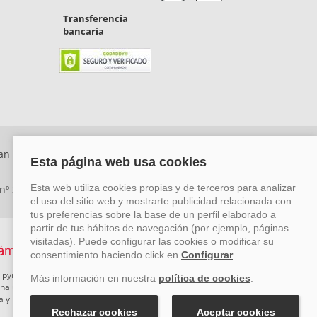
Transferencia
bancaria
an Rafael, Málaga. CP: 29006) Tel: +34 917 815 555 -
 nº 29780-2
 pymes mediante el impulso de la innovación, el desarrollo
rcha un Plan de Acción durante el año 2026 para reforzar su
ova y Pyme Cibersegura de la Cámara de Comercio de Málaga.