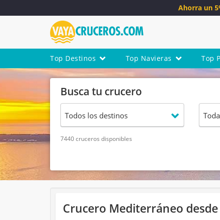
Ahorra un 
Top Destinos
Top Navieras
Top 
Busca tu crucero
7440 cruceros disponibles
Crucero Mediterráneo desde R