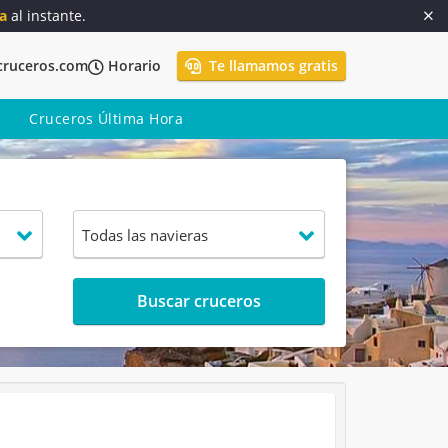
a
al instante.
cruceros.com
Horario
Te llamamos gratis
Cruceros Última Hora
Buscar cruceros