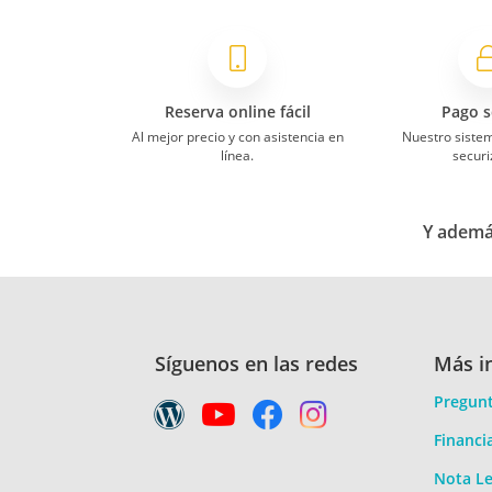
Reserva online fácil
Pago s
Al mejor precio y con asistencia en
Nuestro siste
línea.
securi
Y además
Síguenos en las redes
Más i
Pregunt
Financi
Nota Le