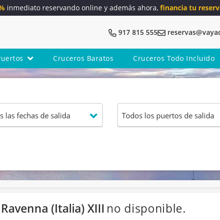
5%
inmediato reservando online y además ahora,
financia tu reserv
917 815 555
reservas@vaya
Puertos
Cruceros Baratos
Cruceros Todo Incluido
avenna (Italia) XIII
no disponible.