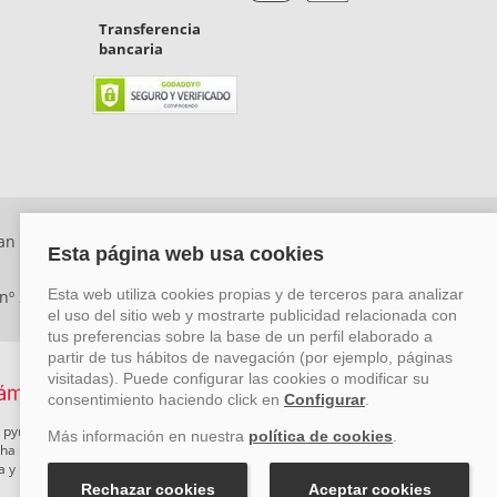
Transferencia
bancaria
an Rafael, Málaga. CP: 29006) Tel: +34 917 815 555 -
 nº 29780-2
 pymes mediante el impulso de la innovación, el desarrollo
rcha un Plan de Acción durante el año 2026 para reforzar su
ova y Pyme Cibersegura de la Cámara de Comercio de Málaga.