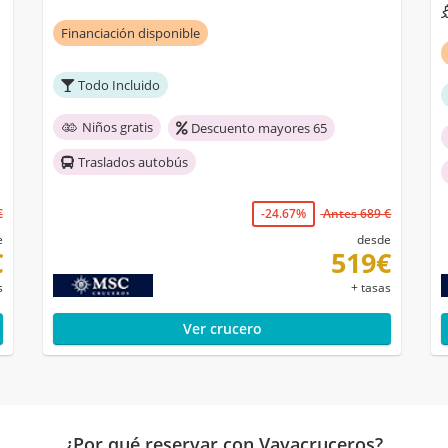
Financiación disponible
Todo Incluido
Niños gratis
Descuento mayores 65
Traslados autobús
€
-24.67%
Antes 689 €
e
desde
€
519€
s
+ tasas
Ver crucero
¿Por qué reservar con Vayacruceros?