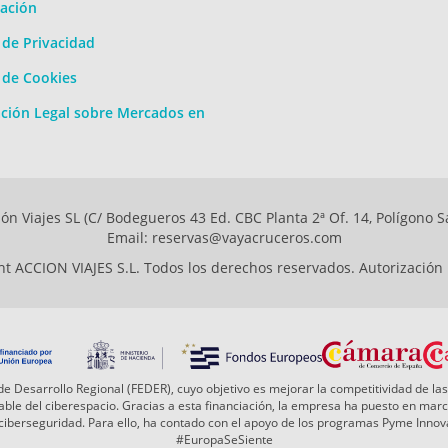
ación
a de Privacidad
a de Cookies
ción Legal sobre Mercados en
ón Viajes SL (C/ Bodegueros 43 Ed. CBC Planta 2ª Of. 14, Polígono S
Email: reservas@vayacruceros.com
t ACCION VIAJES S.L. Todos los derechos reservados. Autorización
e Desarrollo Regional (FEDER), cuyo objetivo es mejorar la competitividad de las
 fiable del ciberespacio. Gracias a esta financiación, la empresa ha puesto en ma
a ciberseguridad. Para ello, ha contado con el apoyo de los programas Pyme Inn
#EuropaSeSiente