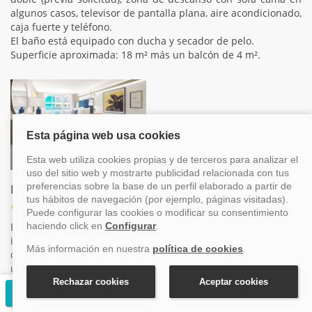
algunos casos, televisor de pantalla plana, aire acondicionado,
caja fuerte y teléfono.
El baño está equipado con ducha y secador de pelo.
Superficie aproximada: 18 m² más un balcón de 4 m².
Balcón Vista Vecindario Cuádruple Garantizado
Categoría NQ
Este camarote garantiza balcón con vistas hacia las zonas
interiores del barco, como Central Park o Surfside, ideal para
quienes buscan una perspectiva diferente del crucero. La
ubicación exacta y número de cabina serán determinados por
la naviera en cualquier momento antes del embarque y no
Solicitar presupuesto gratuito
podrán modificarse una vez asignados. Algunos pueden
contar con balcón cerrado o vista parcialmente obstruida.