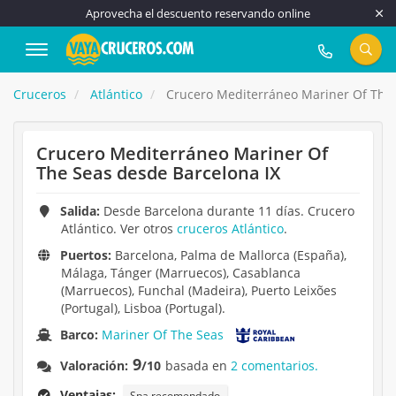
Aprovecha el descuento reservando online
917 815 555
Cruceros
Atlántico
Crucero Mediterráneo Mariner Of The 
Crucero Mediterráneo Mariner Of
The Seas desde Barcelona IX
Salida:
Desde Barcelona durante 11 días. Crucero
Atlántico. Ver otros
cruceros Atlántico
.
Puertos:
Barcelona, Palma de Mallorca (España),
Málaga, Tánger (Marruecos), Casablanca
(Marruecos), Funchal (Madeira), Puerto Leixões
(Portugal), Lisboa (Portugal).
Barco:
Mariner Of The Seas
9
Valoración:
/10
basada en
2 comentarios.
Ventajas:
Spa recomendado