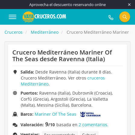
Aprovecha el descuento reservando online
917 815 555
Cruceros
Mediterráneo
Crucero Mediterráneo Mariner Of 
Crucero Mediterráneo Mariner Of
The Seas desde Ravenna (Italia)
Salida:
Desde Ravenna (Italia) durante 8 días.
Crucero Mediterráneo. Ver otros
cruceros
Mediterráneo
.
Puertos:
Ravenna (Italia), Dubrovnik (Croacia),
Corfú (Grecia), Argostoli (Grecia), La Valletta
(Malta), Messina (Sicilia), Barcelona.
Barco:
Mariner Of The Seas
9
Valoración:
/10
basada en
2 comentarios.
Ventajas:
Spa recomendado
Cultural