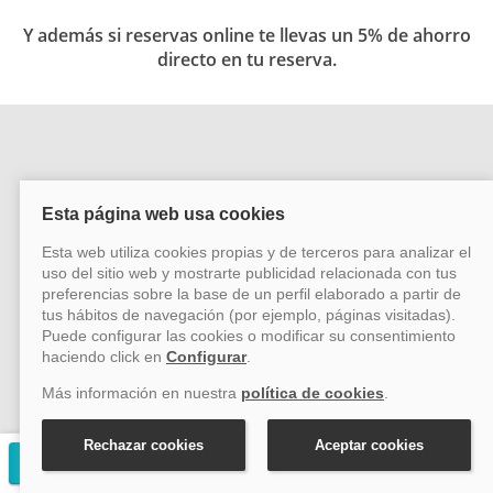
Y además si reservas online te llevas un 5% de ahorro
directo en tu reserva.
Síguenos en las redes
Más información
Preguntas frecuentes
Financia tu viaje en crucero
Nota Legal y Condiciones de Contratación
Solicitar presupuesto gratuito