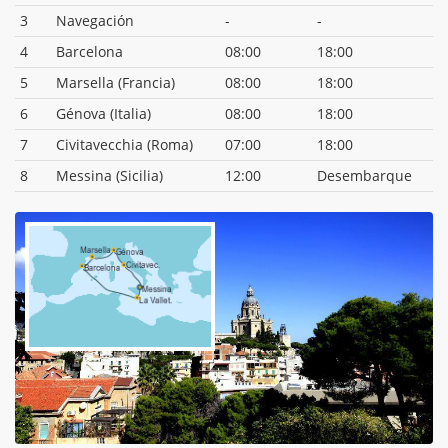
3
Navegación
-
-
4
Barcelona
08:00
18:00
5
Marsella (Francia)
08:00
18:00
6
Génova (Italia)
08:00
18:00
7
Civitavecchia (Roma)
07:00
18:00
8
Messina (Sicilia)
12:00
Desembarque