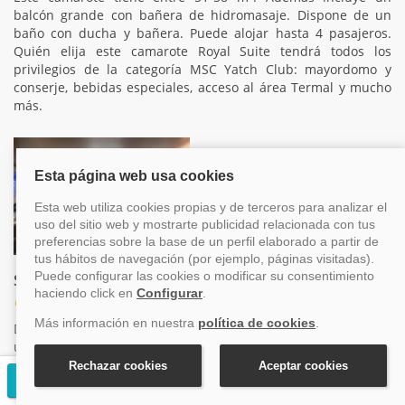
balcón grande con bañera de hidromasaje. Dispone de un
baño con ducha y bañera. Puede alojar hasta 4 pasajeros.
Quién elija este camarote Royal Suite tendrá todos los
privilegios de la categoría MSC Yatch Club: mayordomo y
conserje, bebidas especiales, acceso al área Termal y mucho
más.
Suite Premium
Categoría SL1
Descubre el lujo y la comodidad a bordo de la Suite Premium,
un espacio amplio y elegante diseñado para brindar una
experiencia de viaje exclusiva y placentera.Con una superficie
Solicitar presupuesto gratuito
aproximada de 25 m², esta suite ofrece un ambiente
sofisticado con acabados de primera calidad, ideal para el