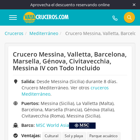
Aprovecha el descuento reservando online
917 815 555
Cruceros
Mediterráneo
Crucero Messina, Valletta, Barcelona
Crucero Messina, Valletta, Barcelona,
Marsella, Génova, Civitavecchia,
Messina IV con Todo Incluido
Salida:
Desde Messina (Sicilia) durante 8 días.
Crucero Mediterráneo. Ver otros
cruceros
Mediterráneo
.
Puertos:
Messina (Sicilia), La Valletta (Malta),
Barcelona, Marsella (Francia), Génova (Italia),
Civitavecchia (Roma), Messina (Sicilia).
Barco:
MSC World Asia
Ventajas:
Cultural
Sol y playa
Parque acuático