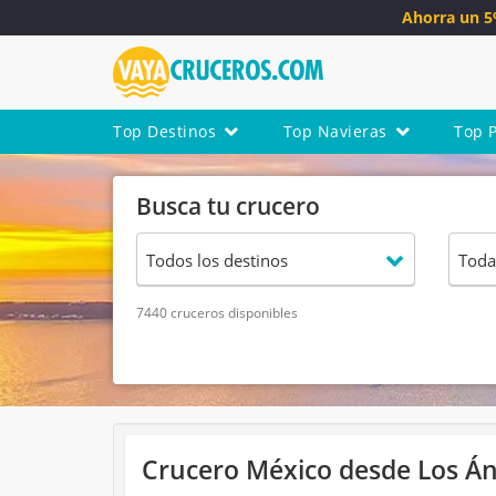
Ahorra un 
Top Destinos
Top Navieras
Top 
Busca tu crucero
7440 cruceros disponibles
Crucero México desde Los Ánge