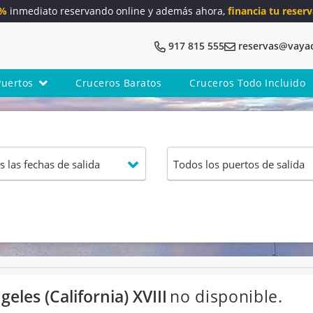
5%
inmediato reservando online y además ahora,
financia tu reserv
917 815 555
reservas@vaya
Puertos
Cruceros Baratos
Cruceros Todo Incluido
les (California) XVIII
no disponible.