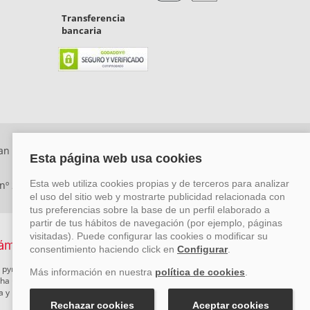
Transferencia
bancaria
an Rafael, Málaga. CP: 29006) Tel: +34 917 815 555 -
 nº 29780-2
 pymes mediante el impulso de la innovación, el desarrollo
rcha un Plan de Acción durante el año 2026 para reforzar su
ova y Pyme Cibersegura de la Cámara de Comercio de Málaga.