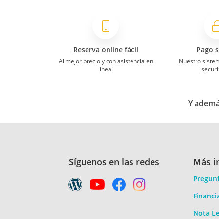
Reserva online fácil
Pago s
Al mejor precio y con asistencia en
Nuestro siste
línea.
securi
Y además
Síguenos en las redes
Más i
Pregunt
Financi
Nota Le