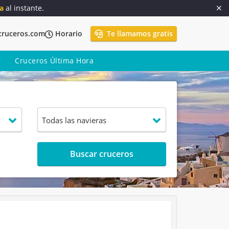
a
al instante.
cruceros.com
Horario
Te llamamos gratis
Cruceros Última Hora
Buscar cruceros