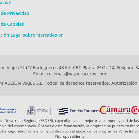
ación
a de Privacidad
a de Cookies
ción Legal sobre Mercados en
ón Viajes SL (C/ Bodegueros 43 Ed. CBC Planta 2ª Of. 14, Polígono S
Email: reservas@vayacruceros.com
t ACCION VIAJES S.L. Todos los derechos reservados. Autorización
e Desarrollo Regional (FEDER), cuyo objetivo es mejorar la competitividad de las
 fiable del ciberespacio. Gracias a esta financiación, la empresa ha puesto en ma
a ciberseguridad. Para ello, ha contado con el apoyo de los programas Pyme Inn
#EuropaSeSiente