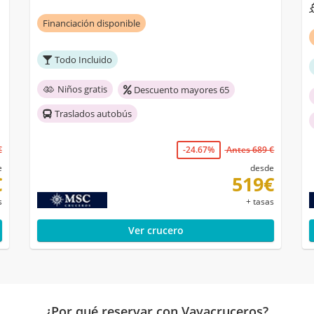
Financiación disponible
Todo Incluido
Niños gratis
Descuento mayores 65
Traslados autobús
€
-24.67%
Antes 689 €
e
desde
€
519€
s
+ tasas
Ver crucero
¿Por qué reservar con Vayacruceros?