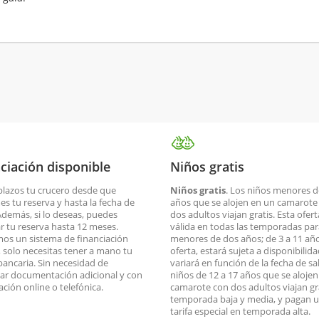
ciación disponible
Niños gratis
plazos tu crucero desde que
Niños gratis
. Los niños menores d
es tu reserva y hasta la fecha de
años que se alojen en un camarote
 Además, si lo deseas, puedes
dos adultos viajan gratis. Esta ofert
ar tu reserva hasta 12 meses.
válida en todas las temporadas par
os un sistema de financiación
menores de dos años; de 3 a 11 año
o, solo necesitas tener a mano tu
oferta, estará sujeta a disponibilid
 bancaria. Sin necesidad de
variará en función de la fecha de sa
ar documentación adicional y con
niños de 12 a 17 años que se aloje
ación online o telefónica.
camarote con dos adultos viajan gr
temporada baja y media, y pagan 
tarifa especial en temporada alta.