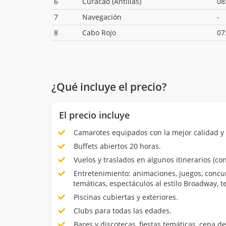
6
Curacao (Antillas)
08
7
Navegación
-
8
Cabo Rojo
07
¿Qué incluye el precio?
El precio incluye
Camarotes equipados con la mejor calidad y 
Buffets abiertos 20 horas.
Vuelos y traslados en algunos itinerarios (con
Entretenimiento: animaciones, juegos, concur
temáticas, espectáculos al estilo Broadway, 
Piscinas cubiertas y exteriores.
Clubs para todas las edades.
Bares y discotecas, fiestas temáticas, cena de