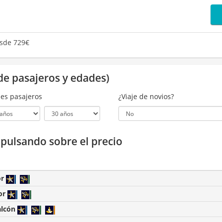
sde 729€
de pasajeros y edades)
es pasajeros
¿Viaje de novios?
a pulsando sobre el precio
or
or
alcón