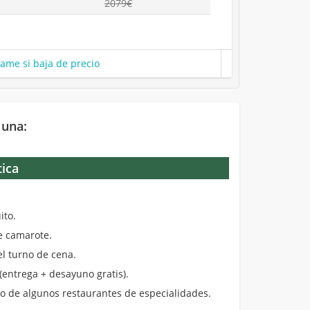
2079€
same si baja de precio
 una:
tica
.
ito.
de camarote.
el turno de cena.
entrega + desayuno gratis).
 de algunos restaurantes de especialidades.