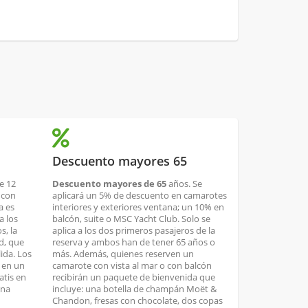
Descuento mayores 65
e 12
Descuento mayores de 65
años. Se
 con
aplicará un 5% de descuento en camarotes
a es
interiores y exteriores ventana; un 10% en
a los
balcón, suite o MSC Yacht Club. Solo se
s, la
aplica a los dos primeros pasajeros de la
ad, que
reserva y ambos han de tener 65 años o
lida. Los
más. Además, quienes reserven un
n en un
camarote con vista al mar o con balcón
atis en
recibirán un paquete de bienvenida que
una
incluye: una botella de champán Moët &
Chandon, fresas con chocolate, dos copas