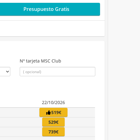
Presupuesto Gratis
Nº tarjeta MSC Club
22/10/2026
519€
529€
739€