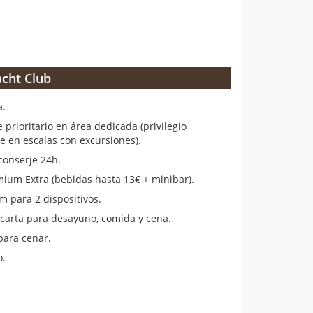
cht Club
a.
rioritario en área dedicada (privilegio
en escalas con excursiones).
conserje 24h.
ium Extra (bebidas hasta 13€ + minibar).
m para 2 dispositivos.
 carta para desayuno, comida y cena.
para cenar.
o.