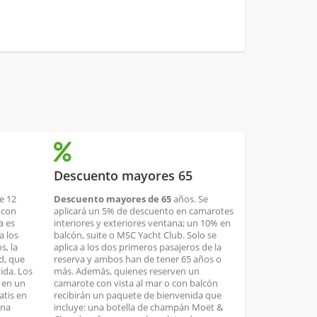
Descuento mayores 65
e 12
Descuento mayores de 65
años. Se
 con
aplicará un 5% de descuento en camarotes
a es
interiores y exteriores ventana; un 10% en
a los
balcón, suite o MSC Yacht Club. Solo se
s, la
aplica a los dos primeros pasajeros de la
ad, que
reserva y ambos han de tener 65 años o
lida. Los
más. Además, quienes reserven un
n en un
camarote con vista al mar o con balcón
atis en
recibirán un paquete de bienvenida que
una
incluye: una botella de champán Moët &