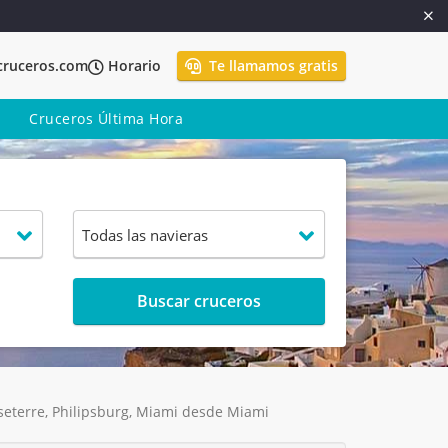
cruceros.com
Horario
Te llamamos gratis
Cruceros Última Hora
Buscar cruceros
sseterre, Philipsburg, Miami desde Miami