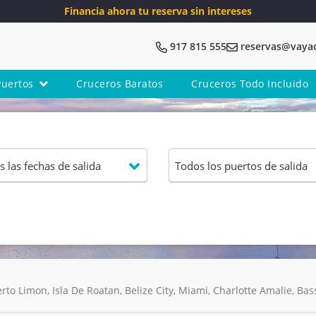
Financia ahora tu reserva sin intereses
917 815 555
reservas@vaya
Puertos
Cruceros Baratos
Cruceros Todo Incluido
to Limon, Isla De Roatan, Belize City, Miami, Charlotte Amalie, Ba