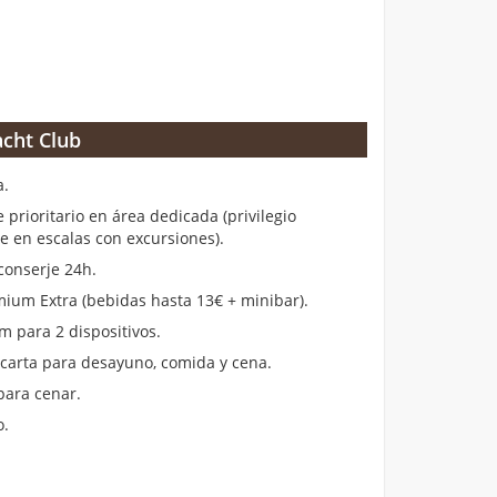
cht Club
a.
rioritario en área dedicada (privilegio
en escalas con excursiones).
conserje 24h.
ium Extra (bebidas hasta 13€ + minibar).
m para 2 dispositivos.
 carta para desayuno, comida y cena.
para cenar.
o.