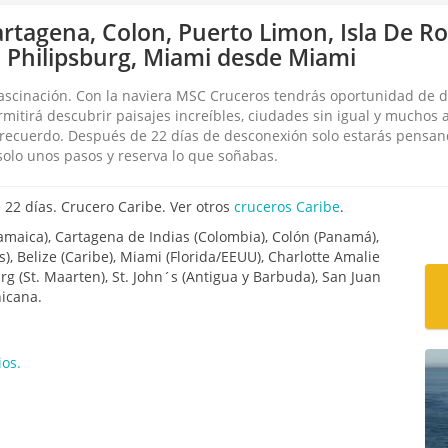
rtagena, Colon, Puerto Limon, Isla De Roa
, Philipsburg, Miami desde Miami
fascinación. Con la naviera MSC Cruceros tendrás oportunidad de 
rmitirá descubrir paisajes increíbles, ciudades sin igual y muchos 
 recuerdo. Después de 22 días de desconexión solo estarás pensa
olo unos pasos y reserva lo que soñabas.
22 días. Crucero Caribe. Ver otros
cruceros Caribe
.
amaica), Cartagena de Indias (Colombia), Colón (Panamá),
), Belize (Caribe), Miami (Florida/EEUU), Charlotte Amalie
urg (St. Maarten), St. John´s (Antigua y Barbuda), San Juan
nicana.
os.