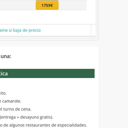
1759€
ame si baja de precio
 una:
tica
.
ito.
de camarote.
el turno de cena.
entrega + desayuno gratis).
 de algunos restaurantes de especialidades.