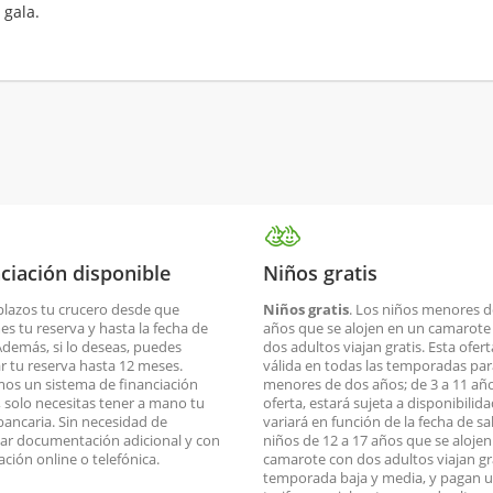
 gala.
ciación disponible
Niños gratis
plazos tu crucero desde que
Niños gratis
. Los niños menores d
es tu reserva y hasta la fecha de
años que se alojen en un camarote
 Además, si lo deseas, puedes
dos adultos viajan gratis. Esta ofert
ar tu reserva hasta 12 meses.
válida en todas las temporadas par
os un sistema de financiación
menores de dos años; de 3 a 11 año
o, solo necesitas tener a mano tu
oferta, estará sujeta a disponibilid
 bancaria. Sin necesidad de
variará en función de la fecha de sa
ar documentación adicional y con
niños de 12 a 17 años que se aloje
ación online o telefónica.
camarote con dos adultos viajan gr
temporada baja y media, y pagan 