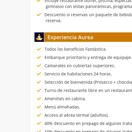
Incluye restaurante buffet, piscina, espectá
gimnasio con vistas panorámicas, programa
Descuento si reservas un paquete de bebida
reserva.
Experiencia Aurea
Todos los beneficios Fantástica.
Embarque prioritario y entrega de equipaje
Camarotes en cubiertas superiores.
Servicio de habitaciones 24 horas.
Selección de bienvenida (Prosecco + chocola
Turno de restaurante libre en un restauran
Amenities en cabina.
Menú almohadas.
Acceso al aérea termal (adultos).
40% descuento en prepago de algunos trata
10% descuento en prepago de algunos trata