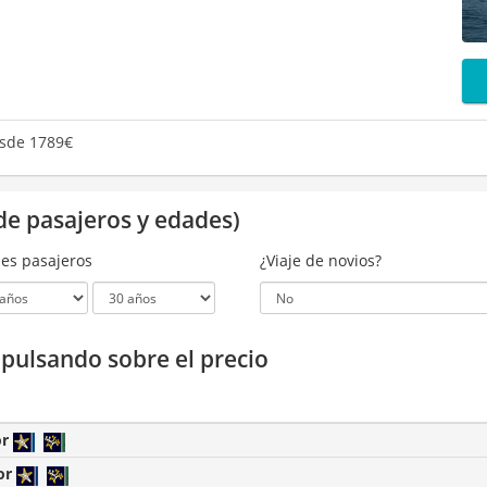
sde 1789€
de pasajeros y edades)
es pasajeros
¿Viaje de novios?
a pulsando sobre el precio
or
or