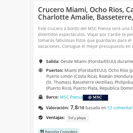
Crucero Miami, Ocho Rios, Ca
Charlotte Amalie, Basseterre
Este crucero a bordo del MSC Poesia será una 
divertidos espectáculos. Viajar por Caribe te pe
tomarás fabulosas fotos que guardarás para el
vacaciones. Consigue el mejor presupuesto en s
Salida:
Desde Miami (Florida/EEUU) durante 
Puertos:
Miami (Florida/EEUU), Ocho Ríos (J
Puerto Limón (Costa Rica), Roatán (Honduras
(St. Thomas), Basseterre (Antillas), Philipsb
(Puerto Rico), Puerto Plata, Republica Domi
Barco:
MSC Poesia
7,8
Valoración:
/10
basada en
53 comentari
Ventajas:
Sol y playa
Pensión Completa