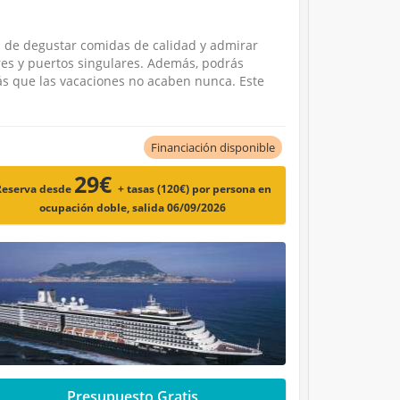
d de degustar comidas de calidad y admirar
res y puertos singulares. Además, podrás
rás que las vacaciones no acaben nunca. Este
Financiación disponible
29€
Reserva desde
+ tasas (120€)
por persona en
ocupación doble, salida 06/09/2026
Presupuesto Gratis