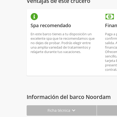
Ventajas de este crucero
Spa recomendado
Finan
En este barco tienes a tu disposición un
Paga a 
excelente spa que te recomendamos que
confirm
no dejes de probar. Podrás elegir entre
salida.
una amplia variedad de tratamientos y
financi
relajarte durante tus vacaciones.
Ofrecem
sencill
tarjeta
present
contrat
Información del barco Noordam
Ficha técnica