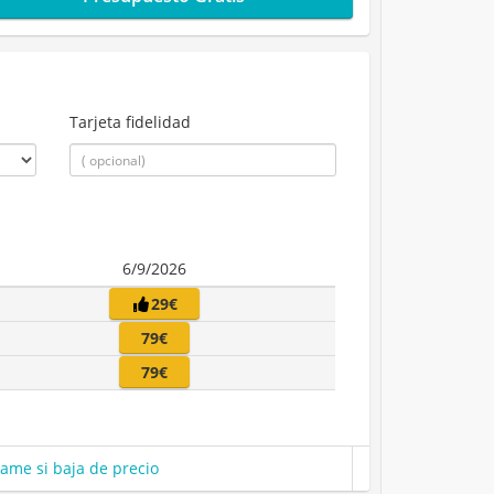
Tarjeta fidelidad
6/9/2026
29€
79€
79€
same si baja de precio