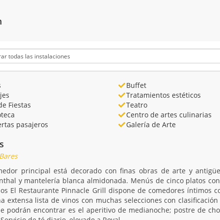
m
s
Buffet
jes
Tratamientos estéticos
de Fiestas
Teatro
oteca
Centro de artes culinarias
rtas pasajeros
Galería de Arte
s
 Bares
medor principal está decorado con finas obras de arte y antigüe
thal y mantelería blanca almidonada. Menús de cinco platos con 
os El Restaurante Pinnacle Grill dispone de comedores íntimos co
 extensa lista de vinos con muchas selecciones con clasificación 
e podrán encontrar es el aperitivo de medianoche; postre de cho
ervicio de té diario, elevado a Royal ...