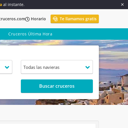
a
al instante.
cruceros.com
Horario
Te llamamos gratis
Cruceros Última Hora
Buscar cruceros