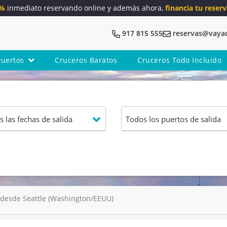
5%
inmediato reservando online y además ahora,
financia tu reserv
917 815 555
reservas@vaya
Puertos
Cruceros Baratos
Cruceros Todo Incluido
 desde Seattle (Washington/EEUU)