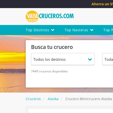
Ahorra un 
Top Destinos
Top Navieras
Top 
Busca tu crucero
7449 cruceros disponibles
Cruceros
Alaska
Crucero Minicrucero Alaska