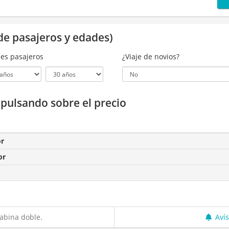
de pasajeros y edades)
es pasajeros
¿Viaje de novios?
a pulsando sobre el precio
or
or
abina doble.
Aví