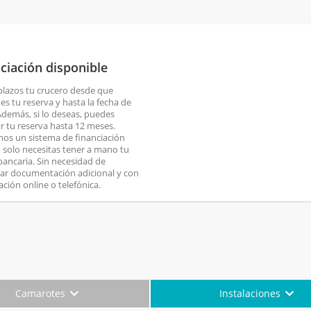
ciación disponible
plazos tu crucero desde que
es tu reserva y hasta la fecha de
 Además, si lo deseas, puedes
ar tu reserva hasta 12 meses.
os un sistema de financiación
o, solo necesitas tener a mano tu
 bancaria. Sin necesidad de
ar documentación adicional y con
ación online o telefónica.
Camarotes
Instalaciones