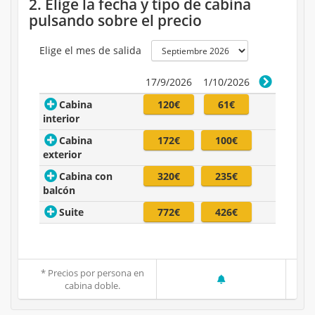
2. Elige la fecha y tipo de cabina
pulsando sobre el precio
Elige el mes de salida
17/9/2026
1/10/2026
Cabina
120€
61€
interior
Cabina
172€
100€
exterior
Cabina con
320€
235€
balcón
Suite
772€
426€
* Precios por persona en
cabina doble.