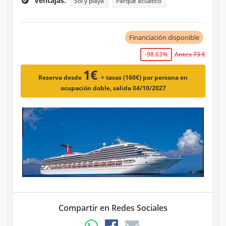
Ventajas:
Sol y playa
Parque acuático
Financiación disponible
-98.63%
Antes 73 €
1€
Reserva desde
+ tasas (160€)
por persona en
ocupación doble, salida 04/10/2027
Compartir en Redes Sociales