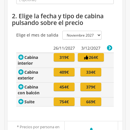
2. Elige la fecha y tipo de cabina
pulsando sobre el precio
Elige el mes de salida
26/11/2027
3/12/2027
Cabina
319€
264€
interior
Cabina
409€
334€
exterior
Cabina
454€
379€
con balcón
Suite
754€
669€
* Precios por persona en