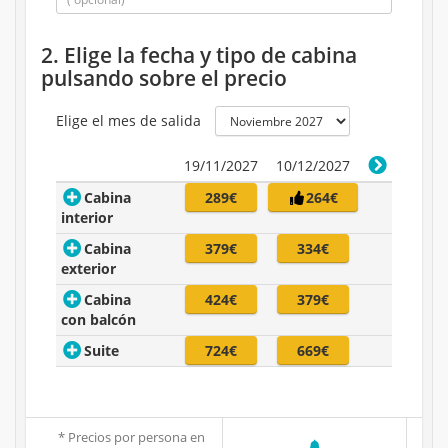
2. Elige la fecha y tipo de cabina
pulsando sobre el precio
Elige el mes de salida
19/11/2027
10/12/2027
Cabina
289€
264€
interior
Cabina
379€
334€
exterior
Cabina
424€
379€
con balcón
Suite
724€
669€
* Precios por persona en