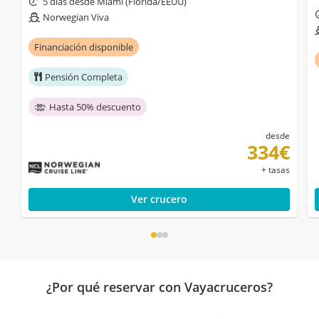
5 días desde Miami (Florida/EEUU)
Norwegian Viva
Financiación disponible
Pensión Completa
Hasta 50% descuento
desde
334€
+ tasas
Ver crucero
¿Por qué reservar con Vayacruceros?