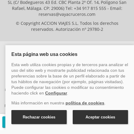
SL (C/ Bodegueros 43 Ed. CBC Planta 2ª Of. 14, Polígono San
Rafael, Málaga. CP: 29006) Tel: +34 917 815 555 - Email:
reservas@vayacruceros.com
© Copyright ACCION VIAJES S.L. Todos los derechos
reservados. Autorización nº 29780-2
ACCION VIAJES SL ha sido beneficiaria del Fondo Europeo de Desarrollo
Regional (FEDER), cuyo objetivo es mejorar la competitividad de las pymes
mediante el impulso de la innovación, el desarrollo tecnológico, la
investigación de calidad y el uso seguro y fiable del ciberespacio. Gracias a
esta financiación, la empresa ha puesto en marcha un Plan de Acción
durante el año 2026 para reforzar su competitividad empresarial,
promoviendo la innovación y la ciberseguridad. Para ello, ha contado con el
apoyo de los programas Pyme Innova y Pyme Cibersegura de la Cámara
de Comercio de Málaga. #EuropaSeSiente
Solicitar presupuesto gratuito