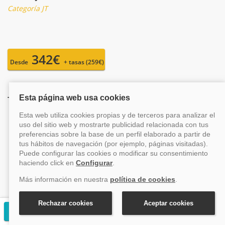
Categoría JT
342€
Desde
+ tasas (259€)
También te pueden interesar estos cruceros
8,8
Crucero Minicrucero Caribe Explorer Of The
Seas desde Puerto Cañaveral (Florida) XV
Solicitar presupuesto gratuito
Caribe