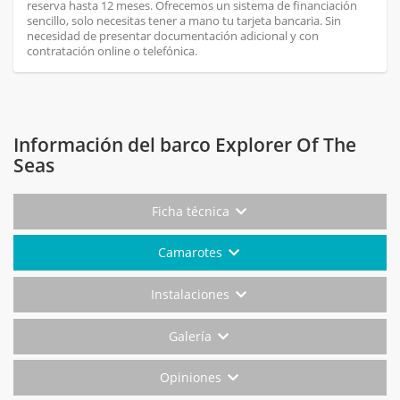
reserva hasta 12 meses. Ofrecemos un sistema de financiación
sencillo, solo necesitas tener a mano tu tarjeta bancaria. Sin
necesidad de presentar documentación adicional y con
contratación online o telefónica.
Información del barco Explorer Of The
Seas
Ficha técnica
Camarotes
Instalaciones
Galería
Opiniones