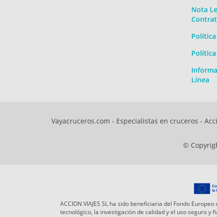
Nota Le
Contrat
Polític
Polític
Informa
Línea
Vayacruceros.com - Especialistas en cruceros - Acci
© Copyrigh
ACCION VIAJES SL ha sido beneficiaria del Fondo Europeo d
tecnológico, la investigación de calidad y el uso seguro y