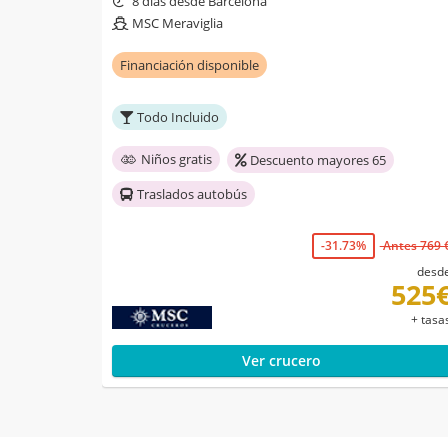
8 días desde Barcelona
MSC Meraviglia
Financiación disponible
Todo Incluido
Niños gratis
Descuento mayores 65
Traslados autobús
-31.73%
Antes 769 
desd
525
+ tasa
Ver crucero