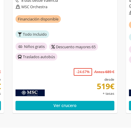
8 días desde Valencia
MSC Orchestra
Financiación disponible
Todo Incluido
Niños gratis
Descuento mayores 65
Traslados autobús
€
-24.67%
Antes 689 €
e
desde
€
519€
s
+ tasas
Ver crucero