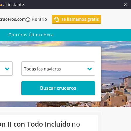
a
al instante.
cruceros.com
Horario
Te llamamos gratis
Cruceros Última Hora
Buscar cruceros
n II con Todo Incluido
no