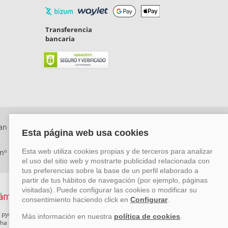
Transferencia
bancaria
an Rafael, Málaga. CP: 29006) Tel: +34 917 815 555 -
 nº 29780-2
 pymes mediante el impulso de la innovación, el desarrollo
rcha un Plan de Acción durante el año 2026 para reforzar su