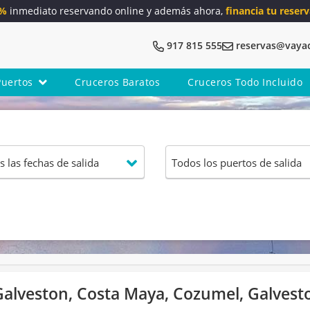
5%
inmediato reservando online y además ahora,
financia tu reserv
917 815 555
reservas@vaya
Puertos
Cruceros Baratos
Cruceros Todo Incluido
alveston, Costa Maya, Cozumel, Galvesto