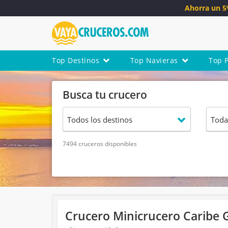
Ahorra un 
Top Destinos
Top Navieras
Top 
Busca tu crucero
7494 cruceros disponibles
Crucero Minicrucero Caribe G