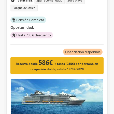
Ventajas:
Spa recomendado
Sol y playa
Parque acuático
Pensión Completa
Oportunidad:
Hasta 735 € descuento
Financiación disponible
586€
Reserva desde
+ tasas (255€)
por persona en
ocupación doble, salida 19/02/2028