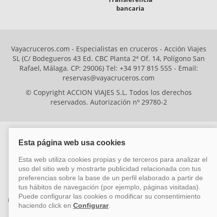
bancaria
Vayacruceros.com - Especialistas en cruceros - Acción Viajes
SL (C/ Bodegueros 43 Ed. CBC Planta 2ª Of. 14, Polígono San
Rafael, Málaga. CP: 29006) Tel: +34 917 815 555 - Email:
reservas@vayacruceros.com
© Copyright ACCION VIAJES S.L. Todos los derechos
reservados. Autorización nº 29780-2
ACCION VIAJES SL ha sido beneficiaria del Fondo Europeo de Desarrollo
Regional (FEDER), cuyo objetivo es mejorar la competitividad de las pymes
mediante el impulso de la innovación, el desarrollo tecnológico, la
investigación de calidad y el uso seguro y fiable del ciberespacio. Gracias a
esta financiación, la empresa ha puesto en marcha un Plan de Acción
durante el año 2026 para reforzar su competitividad empresarial,