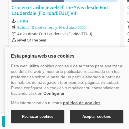
Crucero Caribe Jewel Of The Seas desde Fort
Lauderdale (Florida/EEUU) VIII
Caribe
Salidas 18 septiembre y 16 octubre 2026
4 días desde Fort Lauderdale (Florida/EEUU)
Jewel Of The Seas
Financiación disponible
Pensión Completa
Hasta 775€ descuento
60% descuento 2º pasajero
Niños gratis
desde
157€
+ tasas
Solicitar presupuesto gratuito
Ver crucero