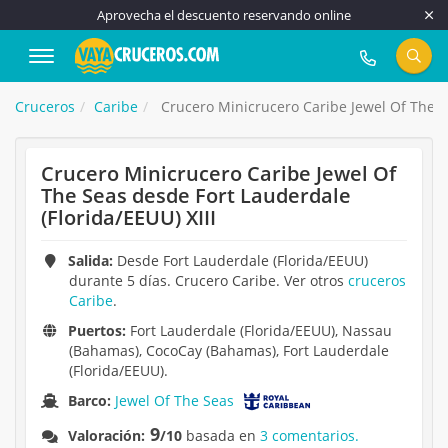
Aprovecha el descuento reservando online
917 815 555
Cruceros
Caribe
Crucero Minicrucero Caribe Jewel Of The Se
Crucero Minicrucero Caribe Jewel Of
The Seas desde Fort Lauderdale
(Florida/EEUU) XIII
Salida:
Desde Fort Lauderdale (Florida/EEUU)
durante 5 días. Crucero Caribe. Ver otros
cruceros
Caribe
.
Puertos:
Fort Lauderdale (Florida/EEUU), Nassau
(Bahamas), CocoCay (Bahamas), Fort Lauderdale
(Florida/EEUU).
Barco:
Jewel Of The Seas
9
Valoración:
/10
basada en
3 comentarios.