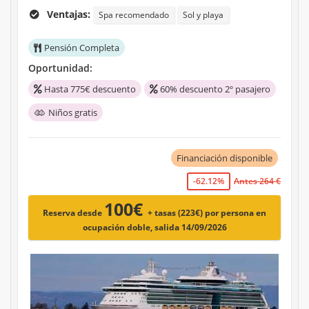
Ventajas:
Spa recomendado
Sol y playa
Pensión Completa
Oportunidad:
Hasta 775€ descuento
60% descuento 2º pasajero
Niños gratis
Financiación disponible
-62.12%
Antes 264 €
100€
Reserva desde
+ tasas (223€)
por persona en
ocupación doble, salida 14/09/2026