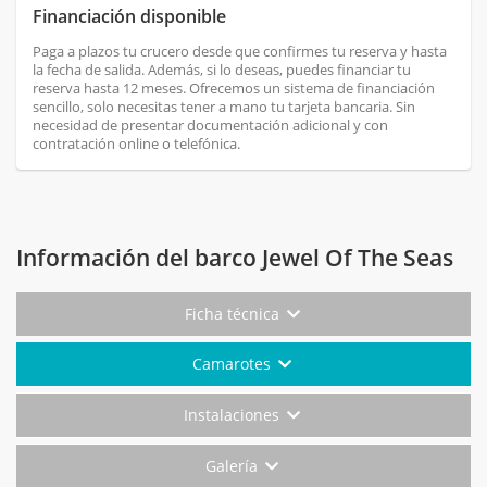
Financiación disponible
Paga a plazos tu crucero desde que confirmes tu reserva y hasta
la fecha de salida. Además, si lo deseas, puedes financiar tu
reserva hasta 12 meses. Ofrecemos un sistema de financiación
sencillo, solo necesitas tener a mano tu tarjeta bancaria. Sin
necesidad de presentar documentación adicional y con
contratación online o telefónica.
Información del barco Jewel Of The Seas
Ficha técnica
Camarotes
Instalaciones
Galería