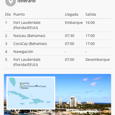
Itinerario
Día
Puerto
Llegada
Salida
1
Fort Lauderdale
Embarque
16:00
(Florida/EEUU)
2
Nassau (Bahamas)
07:30
17:00
3
CocoCay (Bahamas)
07:00
17:00
4
Navegación
-
-
5
Fort Lauderdale
07:00
Desembarque
(Florida/EEUU)