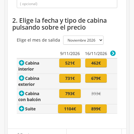
2. Elige la fecha y tipo de cabina
pulsando sobre el precio
Elige el mes de salida
9/11/2026
16/11/2026
Cabina
521€
462€
interior
Cabina
731€
679€
exterior
Cabina
793€
393€
con balcón
Suite
1104€
899€