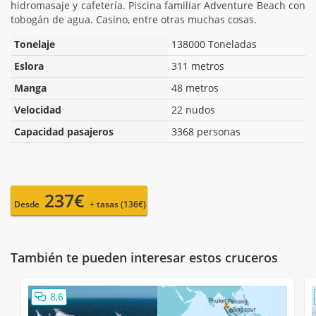
hidromasaje y cafetería. Piscina familiar Adventure Beach con
tobogán de agua. Casino, entre otras muchas cosas.
Tonelaje
138000 Toneladas
Eslora
311 metros
Manga
48 metros
Velocidad
22 nudos
Capacidad pasajeros
3368 personas
237€
Desde
+ tasas (136€)
También te pueden interesar estos cruceros
8,6