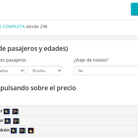
ÓN COMPLETA
desde 29€
de pasajeros y edades)
es pasajeros
¿Viaje de novios?
a pulsando sobre el precio
or
or
alcón