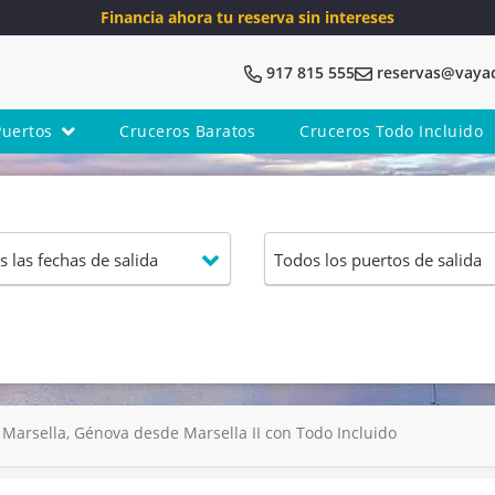
Financia ahora tu reserva sin intereses
917 815 555
reservas@vaya
Puertos
Cruceros Baratos
Cruceros Todo Incluido
Marsella, Génova desde Marsella II con Todo Incluido