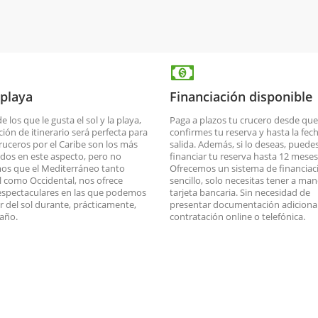
 playa
Financiación disponible
de los que le gusta el sol y la playa,
Paga a plazos tu crucero desde que
ción de itinerario será perfecta para
confirmes tu reserva y hasta la fec
cruceros por el Caribe son los más
salida. Además, si lo deseas, puede
dos en este aspecto, pero no
financiar tu reserva hasta 12 meses
os que el Mediterráneo tanto
Ofrecemos un sistema de financiac
l como Occidental, nos ofrece
sencillo, solo necesitas tener a man
espectaculares en las que podemos
tarjeta bancaria. Sin necesidad de
ar del sol durante, prácticamente,
presentar documentación adicional
 año.
contratación online o telefónica.