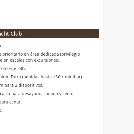
cht Club
a.
rioritario en área dedicada (privilegio
en escalas con excursiones).
conserje 24h.
ium Extra (bebidas hasta 13€ + minibar).
m para 2 dispositivos.
 carta para desayuno, comida y cena.
para cenar.
o.