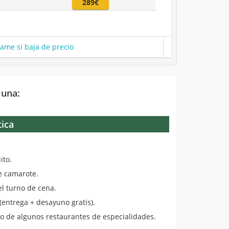
289€
same si baja de precio
 una:
tica
.
ito.
de camarote.
el turno de cena.
entrega + desayuno gratis).
 de algunos restaurantes de especialidades.