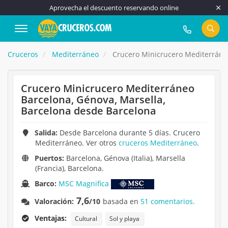
Aprovecha el descuento reservando online
917 815 555
Cruceros
Mediterráneo
Crucero Minicrucero Mediterráneo
Crucero Minicrucero Mediterráneo
Barcelona, Génova, Marsella,
Barcelona desde Barcelona
Salida:
Desde Barcelona durante 5 días. Crucero
Mediterráneo. Ver otros
cruceros Mediterráneo
.
Puertos:
Barcelona, Génova (Italia), Marsella
(Francia), Barcelona.
Barco:
MSC Magnifica
7,6
Valoración:
/10
basada en
51 comentarios.
Ventajas:
Cultural
Sol y playa