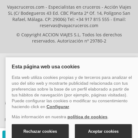
Vayacruceros.com - Especialistas en cruceros - Acción Viajes
SL (C/ Bodegueros 43 Ed. CBC Planta 2ª Of. 14, Polígono San
Rafael, Málaga. CP: 29006) Tel: +34 917 815 555 - Email:
reservas@vayacruceros.com
© Copyright ACCION VIAJES S.L. Todos los derechos
reservados. Autorización nº 29780-2
ACCION VIAJES SL ha sido beneficiaria del Fondo Europeo de Desarrollo
Regional (FEDER), cuyo objetivo es mejorar la competitividad de las pymes
mediante el impulso de la innovación, el desarrollo tecnológico, la
investigación de calidad y el uso seguro y fiable del ciberespacio. Gracias a
esta financiación, la empresa ha puesto en marcha un Plan de Acción
durante el año 2026 para reforzar su competitividad empresarial,
promoviendo la innovación y la ciberseguridad. Para ello, ha contado con el
apoyo de los programas Pyme Innova y Pyme Cibersegura de la Cámara
de Comercio de Málaga. #EuropaSeSiente
Solicitar presupuesto gratuito