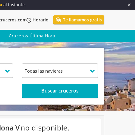
a
al instante.
cruceros.com
Horario
Te llamamos gratis
Cruceros Última Hora
Buscar cruceros
lona V
no disponible.