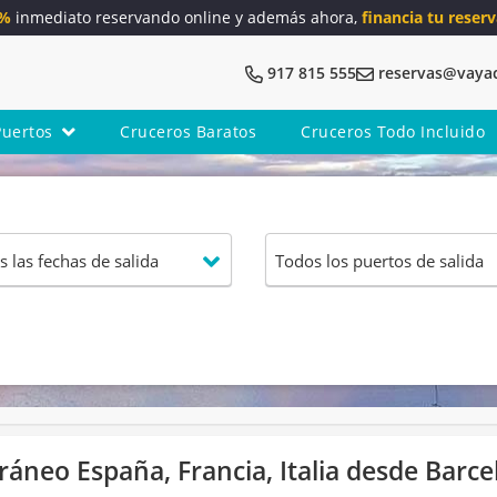
5%
inmediato reservando online y además ahora,
financia tu reserv
917 815 555
reservas@vaya
Puertos
Cruceros Baratos
Cruceros Todo Incluido
áneo España, Francia, Italia desde Barce