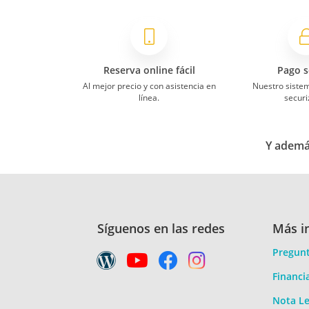
Reserva online fácil
Pago s
Al mejor precio y con asistencia en
Nuestro siste
línea.
securi
Y además
Síguenos en las redes
Más i
Pregunt
Financi
Nota Le