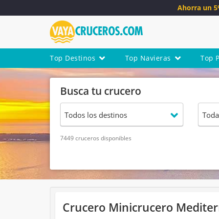
Ahorra un 
Top Destinos
Top Navieras
Top 
Busca tu crucero
7449 cruceros disponibles
Crucero Minicrucero Mediterr