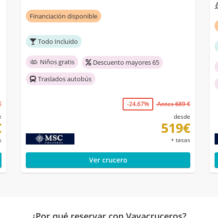
Financiación disponible
Todo Incluido
Niños gratis
Descuento mayores 65
Traslados autobús
€
-24.67%
Antes 689 €
e
desde
€
519€
s
+ tasas
Ver crucero
¿Por qué reservar con Vayacruceros?