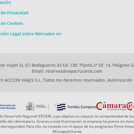
ación
a de Privacidad
a de Cookies
ción Legal sobre Mercados en
ón Viajes SL (C/ Bodegueros 43 Ed. CBC Planta 2ª Of. 14, Polígono S
Email: reservas@vayacruceros.com
t ACCION VIAJES S.L. Todos los derechos reservados. Autorización
e Desarrollo Regional (FEDER), cuyo objetivo es mejorar la competitividad de las
 fiable del ciberespacio. Gracias a esta financiación, la empresa ha puesto en ma
a ciberseguridad. Para ello, ha contado con el apoyo de los programas Pyme Inn
#EuropaSeSiente