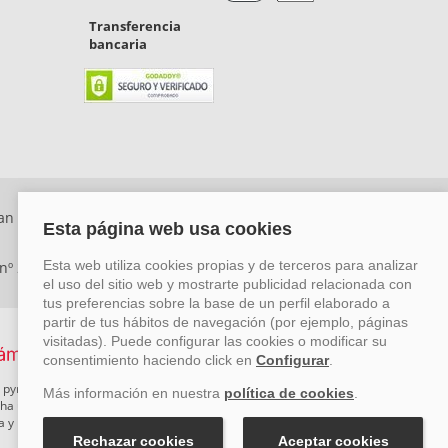
Transferencia
bancaria
an Rafael, Málaga. CP: 29006) Tel: +34 917 815 555 -
 nº 29780-2
 pymes mediante el impulso de la innovación, el desarrollo
rcha un Plan de Acción durante el año 2026 para reforzar su
ova y Pyme Cibersegura de la Cámara de Comercio de Málaga.