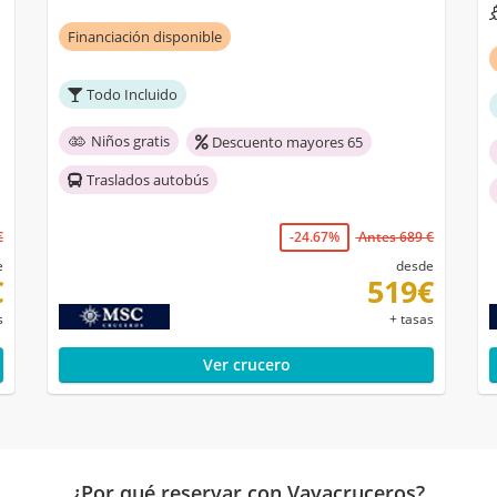
Financiación disponible
Todo Incluido
Niños gratis
Descuento mayores 65
Traslados autobús
€
-24.67%
Antes 689 €
e
desde
€
519€
s
+ tasas
Ver crucero
¿Por qué reservar con Vayacruceros?