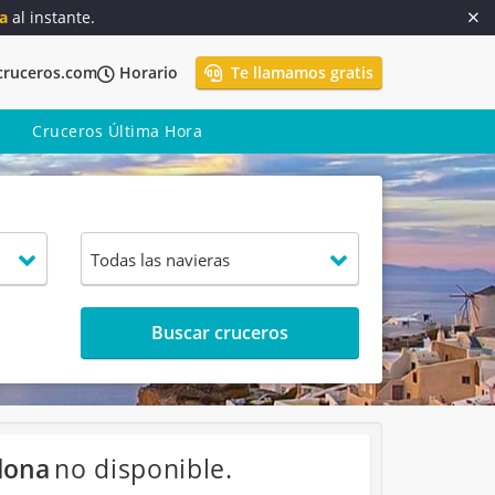
a
al instante.
cruceros.com
Horario
Te llamamos gratis
Cruceros Última Hora
Buscar cruceros
lona
no disponible.