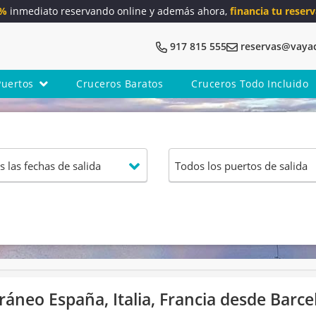
5%
inmediato reservando online y además ahora,
financia tu reserv
917 815 555
reservas@vaya
Puertos
Cruceros Baratos
Cruceros Todo Incluido
áneo España, Italia, Francia desde Barce