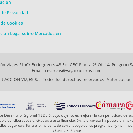
ación
a de Privacidad
a de Cookies
ción Legal sobre Mercados en
ón Viajes SL (C/ Bodegueros 43 Ed. CBC Planta 2ª Of. 14, Polígono S
Email: reservas@vayacruceros.com
t ACCION VIAJES S.L. Todos los derechos reservados. Autorización
e Desarrollo Regional (FEDER), cuyo objetivo es mejorar la competitividad de las
 fiable del ciberespacio. Gracias a esta financiación, la empresa ha puesto en ma
a ciberseguridad. Para ello, ha contado con el apoyo de los programas Pyme Inn
#EuropaSeSiente