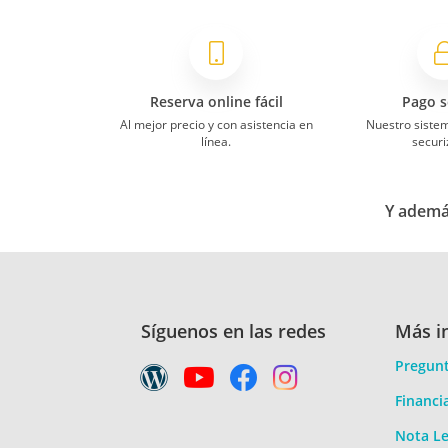
Reserva online fácil
Pago s
Al mejor precio y con asistencia en
Nuestro siste
línea.
securi
Y además
Síguenos en las redes
Más i
Pregunt
Financi
Nota Le