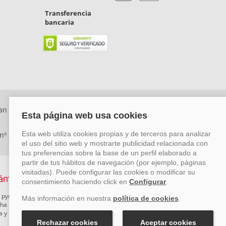
Transferencia
bancaria
an Rafael, Málaga. CP: 29006) Tel: +34 917 815 555 -
 nº 29780-2
 pymes mediante el impulso de la innovación, el desarrollo
rcha un Plan de Acción durante el año 2026 para reforzar su
ova y Pyme Cibersegura de la Cámara de Comercio de Málaga.