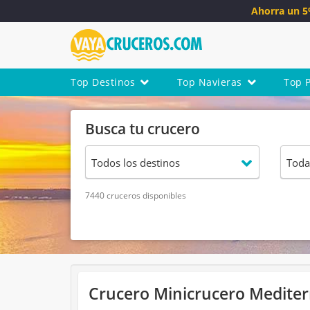
Ahorra un 
Top Destinos
Top Navieras
Top 
Busca tu crucero
7440 cruceros disponibles
Crucero Minicrucero Mediterr