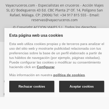
Vayacruceros.com - Especialistas en cruceros - Acción Viajes
SL (C/ Bodegueros 43 Ed. CBC Planta 2ª Of. 14, Polígono San
Rafael, Málaga. CP: 29006) Tel: +34 917 815 555 - Email:
reservas@vayacruceros.com
© Copyright ACCION VIAJES S.L. Todos los derechos
reservados. Autorización nº 29780-2
ACCION VIAJES SL ha sido beneficiaria del Fondo Europeo de Desarrollo
Regional (FEDER), cuyo objetivo es mejorar la competitividad de las pymes
mediante el impulso de la innovación, el desarrollo tecnológico, la
investigación de calidad y el uso seguro y fiable del ciberespacio. Gracias a
esta financiación, la empresa ha puesto en marcha un Plan de Acción
durante el año 2026 para reforzar su competitividad empresarial,
promoviendo la innovación y la ciberseguridad. Para ello, ha contado con el
apoyo de los programas Pyme Innova y Pyme Cibersegura de la Cámara
de Comercio de Málaga. #EuropaSeSiente