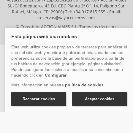
SL (C/ Bodegueros 43 Ed. CBC Planta 2ª Of. 14, Polígono San
Rafael, Málaga. CP: 29006) Tel: +34 917 815 555 - Email:
reservas@vayacruceros.com
© Copyright ACCION VIAJES S.L. Todos los derechos
reservados. Autorización nº 29780-2
ACCION VIAJES SL ha sido beneficiaria del Fondo Europeo de Desarrollo
Regional (FEDER), cuyo objetivo es mejorar la competitividad de las pymes
mediante el impulso de la innovación, el desarrollo tecnológico, la
investigación de calidad y el uso seguro y fiable del ciberespacio. Gracias a
esta financiación, la empresa ha puesto en marcha un Plan de Acción
durante el año 2026 para reforzar su competitividad empresarial,
promoviendo la innovación y la ciberseguridad. Para ello, ha contado con el
apoyo de los programas Pyme Innova y Pyme Cibersegura de la Cámara
de Comercio de Málaga. #EuropaSeSiente