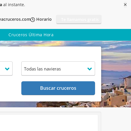
a
al instante.
yacruceros.com
Horario
Te llamamos gratis
Cruceros Última Hora
Buscar cruceros