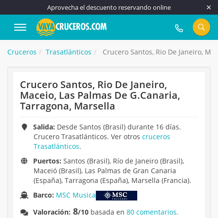
Aprovecha el descuento reservando online
917 815 555
Cruceros
Trasatlánticos
Crucero Santos, Rio De Janeiro, Mac
Crucero Santos, Rio De Janeiro,
Maceio, Las Palmas De G.Canaria,
Tarragona, Marsella
Salida:
Desde Santos (Brasil) durante 16 días.
Crucero Trasatlánticos. Ver otros
cruceros
Trasatlánticos
.
Puertos:
Santos (Brasil), Río de Janeiro (Brasil),
Maceió (Brasil), Las Palmas de Gran Canaria
(España), Tarragona (España), Marsella (Francia).
Barco:
MSC Musica
8
Valoración:
/10
basada en
80 comentarios.