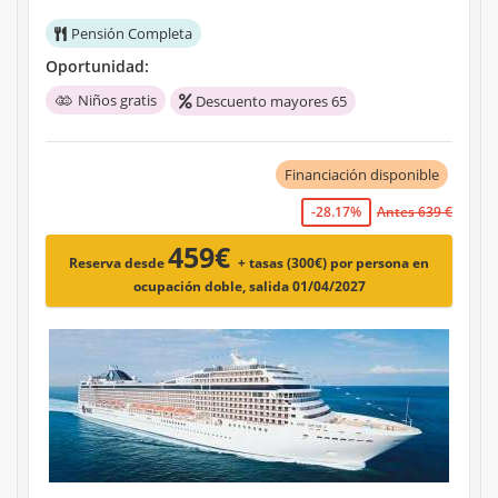
Pensión Completa
Oportunidad:
Niños gratis
Descuento mayores 65
Financiación disponible
-28.17%
Antes 639 €
459€
Reserva desde
+ tasas (300€)
por persona en
ocupación doble, salida 01/04/2027