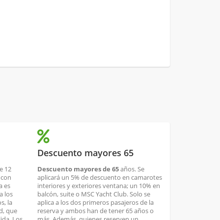
Descuento mayores 65
e 12
Descuento mayores de 65
años. Se
 con
aplicará un 5% de descuento en camarotes
a es
interiores y exteriores ventana; un 10% en
a los
balcón, suite o MSC Yacht Club. Solo se
s, la
aplica a los dos primeros pasajeros de la
ad, que
reserva y ambos han de tener 65 años o
lida. Los
más. Además, quienes reserven un