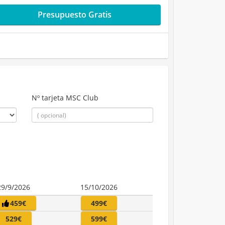
Presupuesto Gratis
Nº tarjeta MSC Club
29/9/2026
15/10/2026
459€
499€
529€
599€