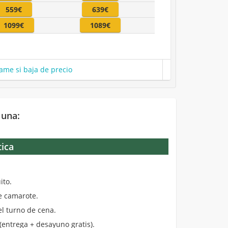
559€
639€
1099€
1089€
ame si baja de precio
 una:
tica
.
ito.
de camarote.
el turno de cena.
entrega + desayuno gratis).