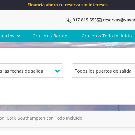
Financia ahora tu reserva sin intereses
917 815 555
reservas@vaya
Puertos
Cruceros Baratos
Cruceros Todo Incluido
n, Cork, Southampton con Todo Incluido