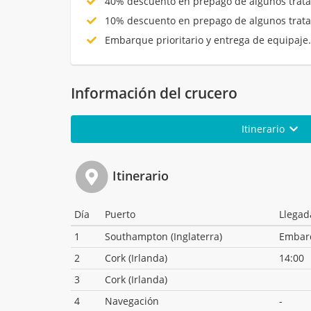
40% descuento en prepago de algunos trata
10% descuento en prepago de algunos trata
Embarque prioritario y entrega de equipaje
Información del crucero
Itinerario
Itinerario
Día
Puerto
Llegad
1
Southampton (Inglaterra)
Embar
2
Cork (Irlanda)
14:00
3
Cork (Irlanda)
4
Navegación
-