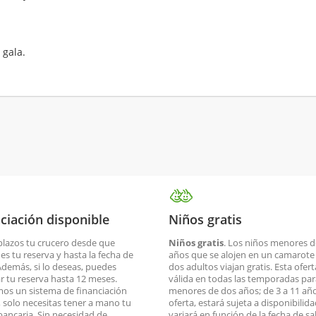
 gala.
ciación disponible
Niños gratis
plazos tu crucero desde que
Niños gratis
. Los niños menores d
es tu reserva y hasta la fecha de
años que se alojen en un camarote
 Además, si lo deseas, puedes
dos adultos viajan gratis. Esta ofert
ar tu reserva hasta 12 meses.
válida en todas las temporadas par
os un sistema de financiación
menores de dos años; de 3 a 11 año
o, solo necesitas tener a mano tu
oferta, estará sujeta a disponibilid
 bancaria. Sin necesidad de
variará en función de la fecha de sa