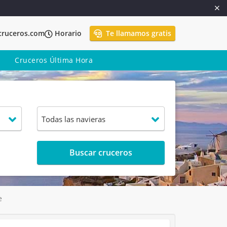
cruceros.com
Horario
Te llamamos gratis
Cruceros Última Hora
Buscar cruceros
e