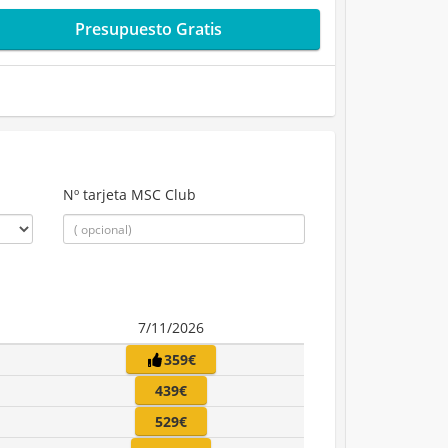
Presupuesto Gratis
Nº tarjeta MSC Club
7/11/2026
359€
439€
529€