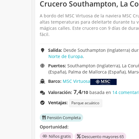
Crucero Southampton, La Coru
A bordo del MSC Virtuosa de la naviera MSC Cruc
altas temperaturas para deleitarte durante tu v
mágicas calles. Este crucero con 9 días de dur
fácil.
Salida:
Desde Southampton (Inglaterra) dura
Norte de Europa
.
Puertos:
Southampton (Inglaterra), La Coruñ
(España), Palma de Mallorca (España), Marse
Barco:
MSC Virtuosa
7,4
Valoración:
/10
basada en
14 comentari
Ventajas:
Parque acuático
Pensión Completa
Oportunidad:
Niños gratis
Descuento mayores 65