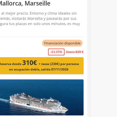
allorca, Marseille
al mejor precio. Entorno y clima ideales sin
demás, visitarás Marsella y pasearás por sus
egura tus plazas en solo unos minutos, es muy
Financiación disponible
-63.05%
Antes 839 €
310€
Reserva desde
+ tasas (230€)
por persona
en ocupación doble, salida 07/11/2026