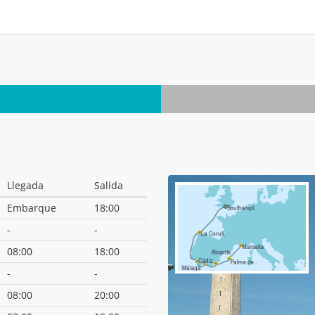
.
Llegada
Salida
Embarque
18:00
-
-
08:00
18:00
-
-
08:00
20:00