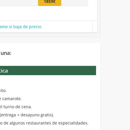
1859€
ame si baja de precio
 una:
tica
.
ito.
de camarote.
el turno de cena.
entrega + desayuno gratis).
 de algunos restaurantes de especialidades.