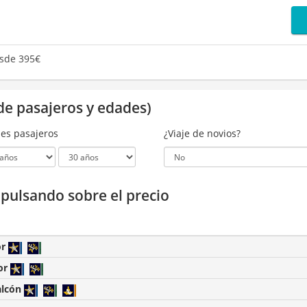
sde 395€
de pasajeros y edades)
es pasajeros
¿Viaje de novios?
a pulsando sobre el precio
or
or
alcón