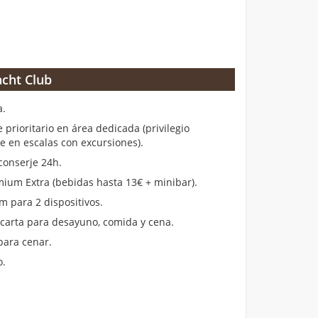
cht Club
a.
rioritario en área dedicada (privilegio
en escalas con excursiones).
conserje 24h.
ium Extra (bebidas hasta 13€ + minibar).
m para 2 dispositivos.
 carta para desayuno, comida y cena.
para cenar.
o.