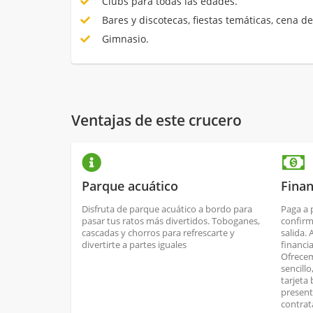
Clubs para todas las edades.
Bares y discotecas, fiestas temáticas, cena de
Gimnasio.
Ventajas de este crucero
Parque acuático
Finan
Disfruta de parque acuático a bordo para
Paga a 
pasar tus ratos más divertidos. Toboganes,
confirm
cascadas y chorros para refrescarte y
salida.
divertirte a partes iguales
financi
Ofrecem
sencill
tarjeta
present
contrat