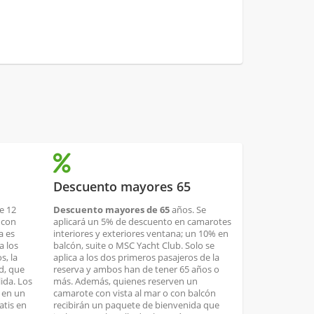
Descuento mayores 65
e 12
Descuento mayores de 65
años. Se
 con
aplicará un 5% de descuento en camarotes
a es
interiores y exteriores ventana; un 10% en
a los
balcón, suite o MSC Yacht Club. Solo se
s, la
aplica a los dos primeros pasajeros de la
ad, que
reserva y ambos han de tener 65 años o
lida. Los
más. Además, quienes reserven un
n en un
camarote con vista al mar o con balcón
atis en
recibirán un paquete de bienvenida que