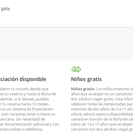
 gala.
ciación disponible
Niños gratis
plazos tu crucero desde que
Niños gratis
. Los niños menores d
es tu reserva y hasta la fecha de
años que se alojen en un camarote
 Además, si lo deseas, puedes
dos adultos viajan gratis. Esta ofert
ar tu reserva hasta 12 meses.
válida en todas las temporadas par
os un sistema de financiación
menores de dos años; de 3 a 11 año
o, solo necesitas tener a mano tu
oferta, estará sujeta a disponibilid
 bancaria. Sin necesidad de
variará en función de la fecha de sa
ar documentación adicional y con
niños de 12 a 17 años que se aloje
ación online o telefónica.
camarote con dos adultos viajan gr