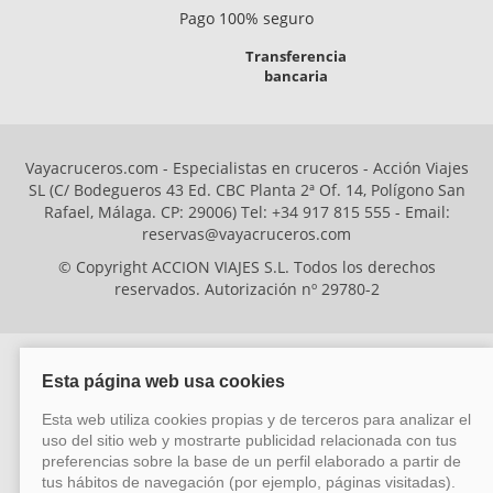
Pago 100% seguro
Transferencia
bancaria
Vayacruceros.com - Especialistas en cruceros - Acción Viajes
SL (C/ Bodegueros 43 Ed. CBC Planta 2ª Of. 14, Polígono San
Rafael, Málaga. CP: 29006) Tel: +34 917 815 555 - Email:
reservas@vayacruceros.com
© Copyright ACCION VIAJES S.L. Todos los derechos
reservados. Autorización nº 29780-2
ACCION VIAJES SL ha sido beneficiaria del Fondo Europeo de Desarrollo
Regional (FEDER), cuyo objetivo es mejorar la competitividad de las pymes
mediante el impulso de la innovación, el desarrollo tecnológico, la