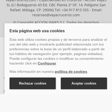
SL (C/ Bodegueros 43 Ed. CBC Planta 2ª Of. 14, Polígono San
Rafael, Málaga. CP: 29006) Tel: +34 917 815 555 - Email:
reservas@vayacruceros.com
© Copyright ACCION VIAJES S.L. Todos los derechos
reservados. Autorización nº 29780-2
ACCION VIAJES SL ha sido beneficiaria del Fondo Europeo de Desarrollo
Regional (FEDER), cuyo objetivo es mejorar la competitividad de las pymes
mediante el impulso de la innovación, el desarrollo tecnológico, la
investigación de calidad y el uso seguro y fiable del ciberespacio. Gracias a
esta financiación, la empresa ha puesto en marcha un Plan de Acción
durante el año 2026 para reforzar su competitividad empresarial,
promoviendo la innovación y la ciberseguridad. Para ello, ha contado con el
apoyo de los programas Pyme Innova y Pyme Cibersegura de la Cámara
de Comercio de Málaga. #EuropaSeSiente