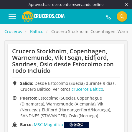
Aprovecha el descuento reservando online
917 815 555
Cruceros
Báltico
Crucero Stockholm, Copenhagen, Warnemun
Crucero Stockholm, Copenhagen,
Warnemunde, Vik I Sogn, Eidfjord,
Sandnes, Oslo desde Estocolmo con
Todo Incluido
Salida:
Desde Estocolmo (Suecia) durante 9 días.
Crucero Báltico. Ver otros
cruceros Báltico
.
Puertos:
Estocolmo (Suecia), Copenhague
(Dinamarca), Warnemunde (Alemania), Vik
(Noruega), Eidfjord (Hardangerfjord/Noruega),
SANDNES (STAVANGER), Oslo (Noruega).
Barco:
MSC Magnifica