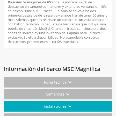
Descuento mayores de 65
años. Se aplicará un 5% de
descuento en camarotes interiores y exteriores ventana; un 10%
en balcón, suite o MSC Yacht Club. Solo se aplica a los dos
primeros pasajeros de la reserva y ambos han de tener 65 años o
más. Además, quienes reserven un camarote con vista al mar o
con balcón recibirán un paquete de bienvenida que incluye: una
botella de champán Moët & Chandon, fresas con chocolate, dos
copas de souvenir y una invitación del Capitán para un cóctel
exclusivo. Sujeto a disponibilidad. No acumulable con otros
descuentos, promociones ni tarifas especiales.
Información del barco MSC Magnifica
Ficha técnica
Camarotes
Instalaciones