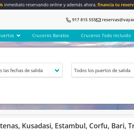
5%
inmediato reservando online y además ahora,
financia tu reserv
917 815 555
reservas@vaya
Puertos
Cruceros Baratos
Cruceros Todo Incluido
tenas, Kusadasi, Estambul, Corfu, Bari, Tr