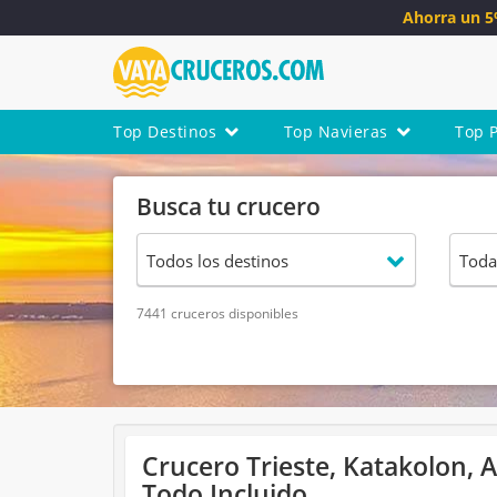
Ahorra un 
Top Destinos
Top Navieras
Top 
Busca tu crucero
7441 cruceros disponibles
Crucero Trieste, Katakolon, A
Todo Incluido