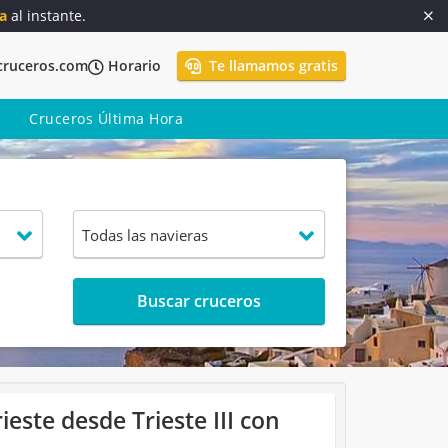
a
al instante.
cruceros.com
Horario
Te llamamos gratis
Cruceros Última Hora
Buscar cruceros
ieste desde Trieste III con