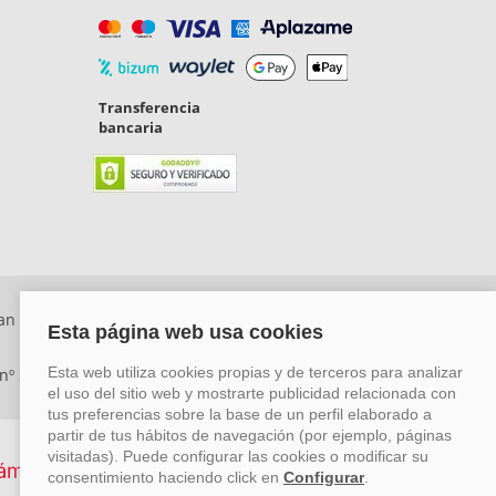
Transferencia
bancaria
an Rafael, Málaga. CP: 29006) Tel: +34 917 815 555 -
 nº 29780-2