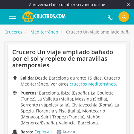
Aprovecha el descuento reservando online
917 815 555
Cruceros
Mediterráneo
Crucero Un viaje ampliado bañado 
Crucero Un viaje ampliado bañado
por el sol y repleto de maravillas
atemporales
Salida:
Desde Barcelona durante 15 días. Crucero
Mediterráneo. Ver otros
cruceros Mediterráneo
.
Puertos:
Barcelona, Ibiza (España), La Goulette
(Tunez), La Valletta (Malta), Messina (Sicilia),
Sorrento (Nápoles/Italia), Civitavecchia (Roma), La
Spezia, Florencia y Pisa (Italia), Montecarlo
(Mónaco), Saint Tropez (Francia), Mahón
(Menorca/España), Valencia, Barcelona.
Barco:
Explora I