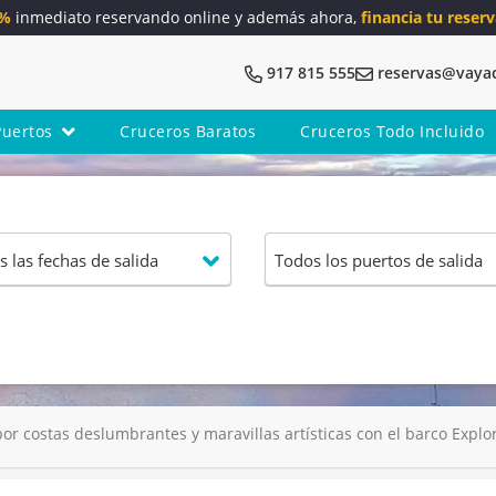
5%
inmediato reservando online y además ahora,
financia tu reserv
917 815 555
reservas@vaya
Puertos
Cruceros Baratos
Cruceros Todo Incluido
or costas deslumbrantes y maravillas artísticas con el barco Explora