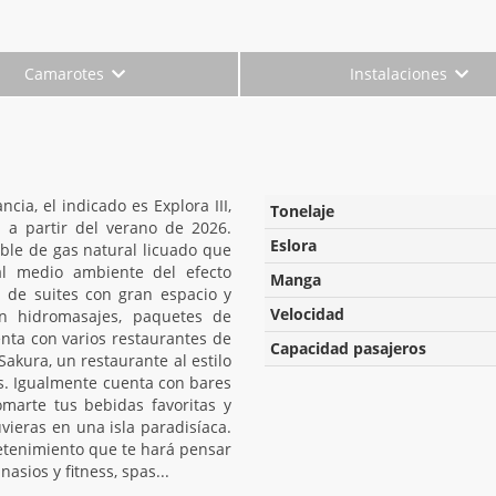
Camarotes
Instalaciones
ia, el indicado es Explora III,
Tonelaje
 a partir del verano de 2026.
Eslora
ble de gas natural licuado que
al medio ambiente del efecto
Manga
 de suites con gran espacio y
Velocidad
on hidromasajes, paquetes de
ta con varios restaurantes de
Capacidad pasajeros
akura, un restaurante al estilo
cés. Igualmente cuenta con bares
marte tus bebidas favoritas y
ieras en una isla paradisíaca.
tenimiento que te hará pensar
asios y fitness, spas...