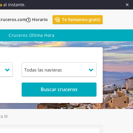
a
al instante.
cruceros.com
Horario
Te llamamos gratis
Cruceros Última Hora
Buscar cruceros
 III