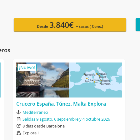
3.840€
Desde
+ tasas ( Cons.)
eros
¡Nuevo!
Crucero España, Túnez, Malta Explora
Mediterráneo
Salidas 9 agosto, 6 septiembre y 4 octubre 2026
8 días desde Barcelona
Explora I