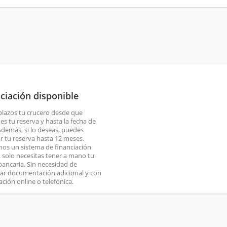
ciación disponible
plazos tu crucero desde que
es tu reserva y hasta la fecha de
 Además, si lo deseas, puedes
ar tu reserva hasta 12 meses.
os un sistema de financiación
o, solo necesitas tener a mano tu
 bancaria. Sin necesidad de
ar documentación adicional y con
ación online o telefónica.