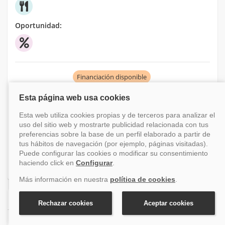
Oportunidad:
Financiación disponible
-7.42%
Antes 391 €
Desde
362 €
+ tasas (176 €)
Ver crucero