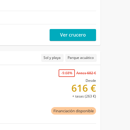
Ver crucero
Sol y playa
Parque acuático
-9.68%
Antes 682 €
Desde
616 €
+ tasas (263 €)
Financiación disponible