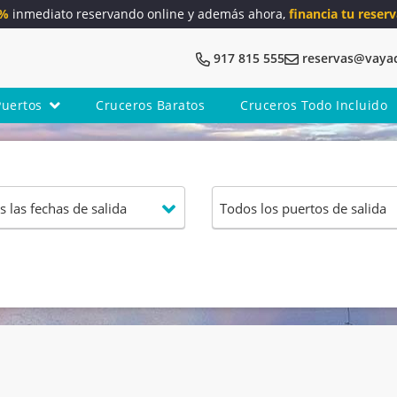
5%
inmediato reservando online y además ahora,
financia tu reserv
917 815 555
reservas@vaya
Puertos
Cruceros Baratos
Cruceros Todo Incluido