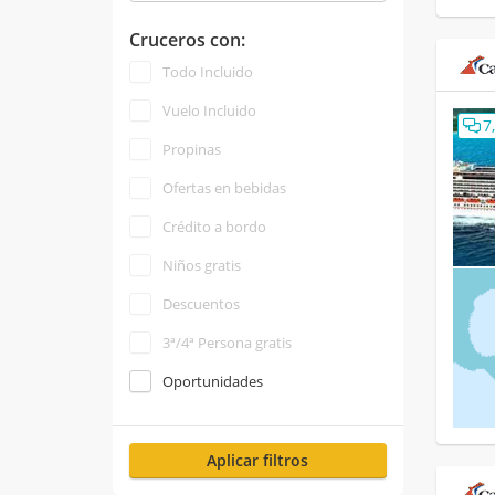
Cruceros con:
Todo Incluido
Vuelo Incluido
7
Propinas
Ofertas en bebidas
Crédito a bordo
Niños gratis
Descuentos
3ª/4ª Persona gratis
Oportunidades
Aplicar filtros