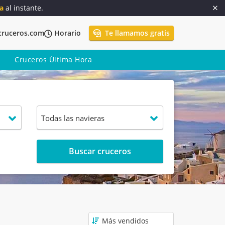
a
al instante.
cruceros.com
Horario
Te llamamos gratis
Cruceros Última Hora
Buscar cruceros