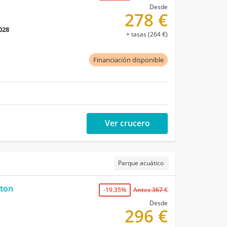
Desde
278 €
028
+ tasas (264 €)
Financiación disponible
Ver crucero
Parque acuático
ston
-19.35%
Antes 367 €
Desde
296 €