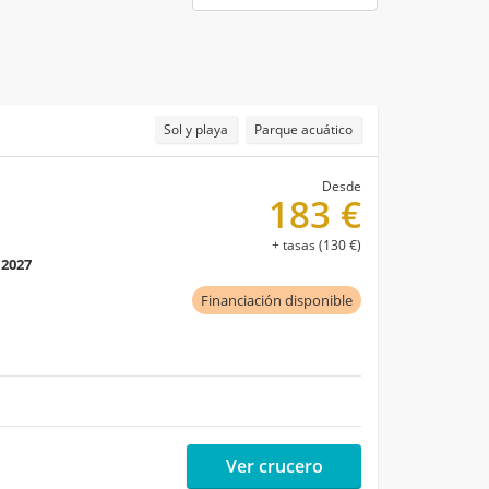
Sol y playa
Parque acuático
Desde
183 €
+ tasas (130 €)
 2027
Financiación disponible
Ver crucero