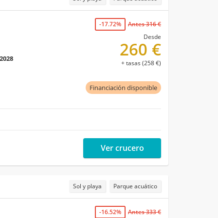
-17.72%
Antes 316 €
Desde
260 €
 2028
+ tasas (258 €)
Financiación disponible
Ver crucero
Sol y playa
Parque acuático
-16.52%
Antes 333 €