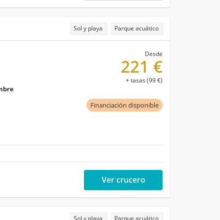
Sol y playa
Parque acuático
Desde
221 €
+ tasas (99 €)
embre
Financiación disponible
Ver crucero
Sol y playa
Parque acuático