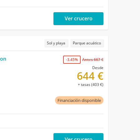
Ver crucero
Sol y playa
Parque acuático
ton
-3.45%
Antes 667 €
Desde
644 €
+ tasas (403 €)
Financiación disponible
Ver crucero