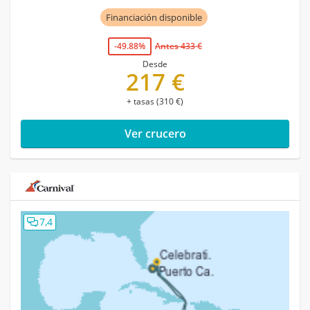
Financiación disponible
-49.88%
Antes 433 €
Desde
217 €
+ tasas (310 €)
Ver crucero
7,4