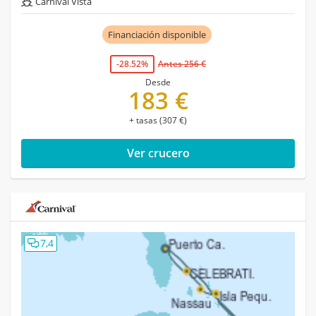
Carnival Vista
Financiación disponible
-28.52%
Antes 256 €
Desde
183 €
+ tasas (307 €)
Ver crucero
7,4