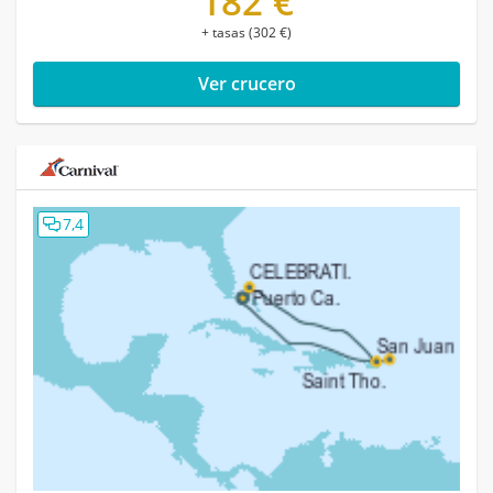
182 €
+ tasas (302 €)
Ver crucero
7,4