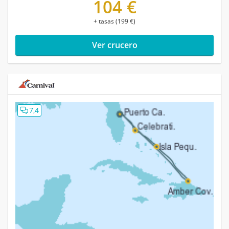
104 €
+ tasas (199 €)
Ver crucero
7,4