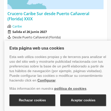
Crucero Caribe Sur desde Puerto Cañaveral
(Florida) XXIX
Caribe
Salida el 26 junio 2027
Desde Puerto Cañaveral (Florida)
8 días
Carnival Vista
Financiación disponible
-4.08%
Antes 588 €
Desde
564 €
+ tasas (300 €)
Ver crucero