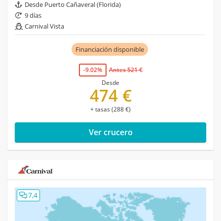
Desde Puerto Cañaveral (Florida)
9 días
Carnival Vista
Financiación disponible
-9.02%
Antes 521 €
Desde
474 €
+ tasas (288 €)
Ver crucero
7,4