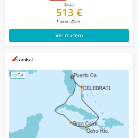
Desde
513 €
+ tasas (253 €)
Ver crucero
7,4