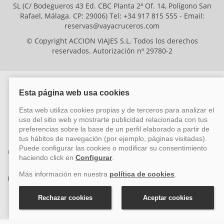
SL (C/ Bodegueros 43 Ed. CBC Planta 2ª Of. 14, Polígono San
Rafael, Málaga. CP: 29006) Tel: +34 917 815 555 - Email:
reservas@vayacruceros.com
© Copyright ACCION VIAJES S.L. Todos los derechos
reservados. Autorización nº 29780-2
ACCION VIAJES SL ha sido beneficiaria del Fondo Europeo de Desarrollo
Regional (FEDER), cuyo objetivo es mejorar la competitividad de las pymes
mediante el impulso de la innovación, el desarrollo tecnológico, la
investigación de calidad y el uso seguro y fiable del ciberespacio. Gracias a
esta financiación, la empresa ha puesto en marcha un Plan de Acción
durante el año 2026 para reforzar su competitividad empresarial,
promoviendo la innovación y la ciberseguridad. Para ello, ha contado con el
apoyo de los programas Pyme Innova y Pyme Cibersegura de la Cámara
de Comercio de Málaga. #EuropaSeSiente