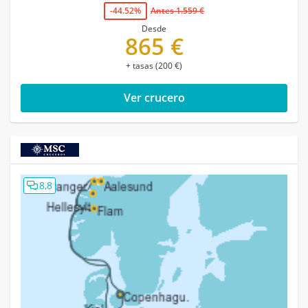
-44.52%
Antes 1.559 €
Desde
865 €
+ tasas (200 €)
Ver crucero
8,8