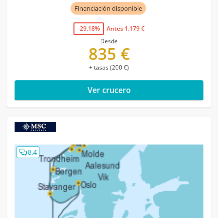
Financiación disponible
-29.18%
Antes 1.179 €
Desde
835 €
+ tasas (200 €)
Ver crucero
8,4