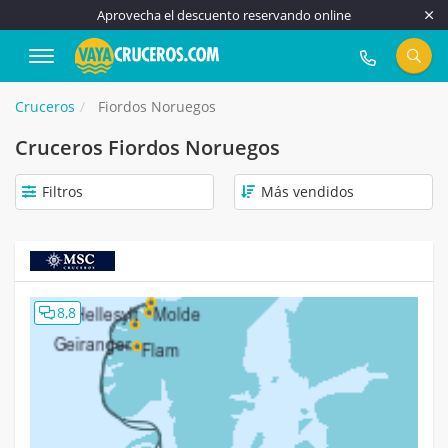
Aprovecha el descuento reservando online
917 815 555
Cruceros
Fiordos Noruegos
Cruceros Fiordos Noruegos
Filtros
8,8