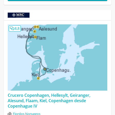
8,8
Crucero Copenhagen, Hellesylt, Geiranger,
Alesund, Flaam, Kiel, Copenhagen desde
Copenhague IV
Fiordos Noruegos