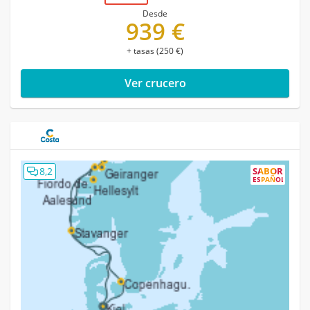
Desde
939 €
+ tasas (250 €)
Ver crucero
8,2
SABOR
ESPAÑOL