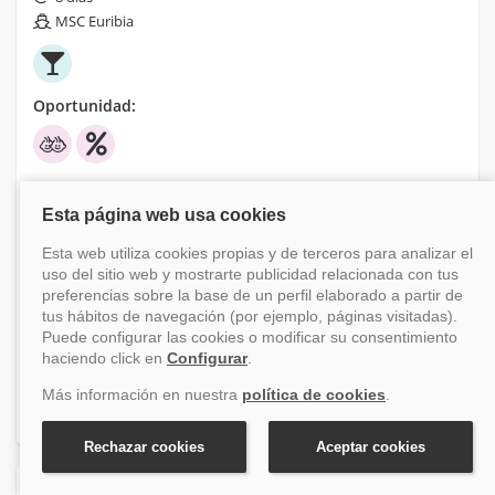
MSC Euribia
Oportunidad:
Financiación disponible
-24.64%
Antes 909 €
Desde
685 €
+ tasas (200 €)
Ver crucero