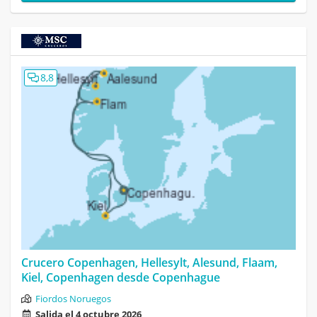
8,8
Crucero Copenhagen, Hellesylt, Alesund, Flaam,
Kiel, Copenhagen desde Copenhague
Fiordos Noruegos
Salida el 4 octubre 2026