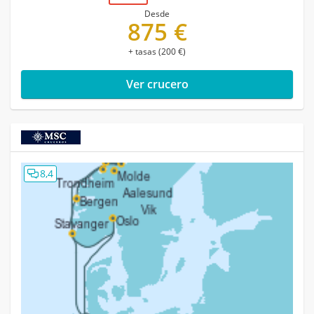
Desde
875 €
+ tasas (200 €)
Ver crucero
8,4