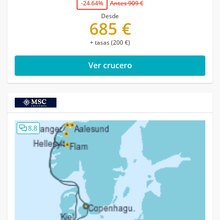
-24.64%
Antes 909 €
Desde
685 €
+ tasas (200 €)
Ver crucero
8,8