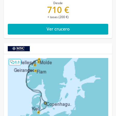
Desde
710 €
+ tasas (200 €)
Ver crucero
8,8