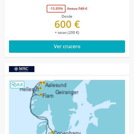
-19.89%
Antes 749 €
Desde
600 €
+ tasas (200 €)
Ver crucero
8,8