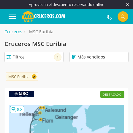
Aprovecha el descuento reservando online
917 815 555
Cruceros
MSC Euribia
Cruceros MSC Euribia
Filtros
1
MSC Euribia
DESTACADO
8,8