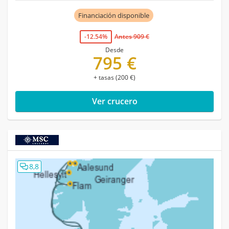
Financiación disponible
-12.54%
Antes 909 €
Desde
795 €
+ tasas (200 €)
Ver crucero
8,8