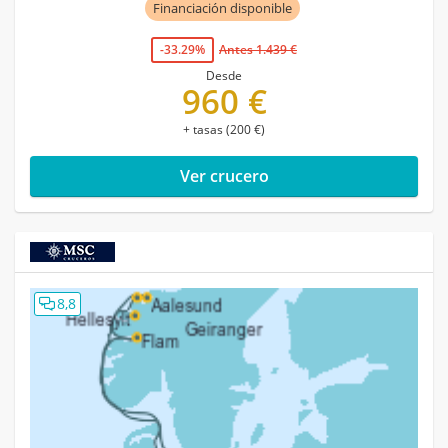
Financiación disponible
-33.29%
Antes 1.439 €
Desde
960 €
+ tasas (200 €)
Ver crucero
8,8