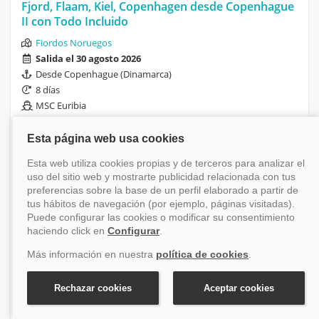
Fjord, Flaam, Kiel, Copenhagen desde Copenhague
II con Todo Incluido
Fiordos Noruegos
Salida el 30 agosto 2026
Desde Copenhague (Dinamarca)
8 días
MSC Euribia
Oportunidad:
Financiación disponible
-29.18%
Antes 1.179 €
Desde
835 €