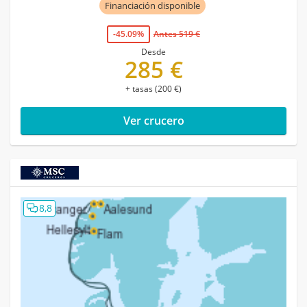
Financiación disponible
-45.09%
Antes 519 €
Desde
285 €
+ tasas (200 €)
Ver crucero
8,8