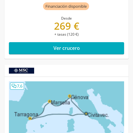
Financiación disponible
Desde
269 €
+ tasas (120 €)
Ver crucero
7,6