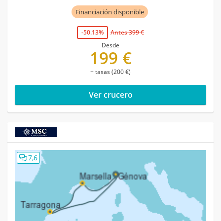
Financiación disponible
-50.13%
Antes 399 €
Desde
199 €
+ tasas (200 €)
Ver crucero
7,6