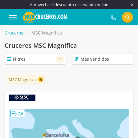
Aprovecha el descuento reservando online
917 815 555
Cruceros
MSC Magnifica
Cruceros MSC Magnifica
Filtros
1
MSC Magnifica
7,6