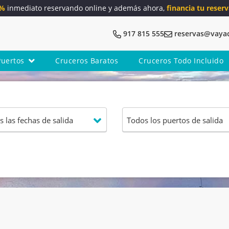
5%
inmediato reservando online y además ahora,
financia tu reserv
917 815 555
reservas@vaya
Puertos
Cruceros Baratos
Cruceros Todo Incluido