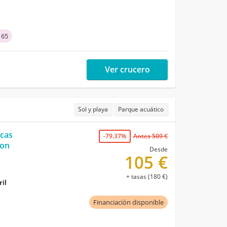
 65
Ver crucero
Sol y playa
Parque acuático
rcas
-79.37%
Antes 509 €
con
Desde
105 €
+ tasas (180 €)
ril
Financiación disponible