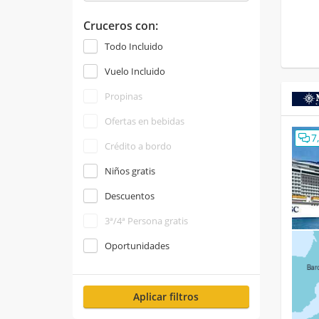
Cruceros con:
Todo Incluido
Vuelo Incluido
Propinas
Ofertas en bebidas
7
Crédito a bordo
Niños gratis
Descuentos
3ª/4ª Persona gratis
Oportunidades
Aplicar filtros