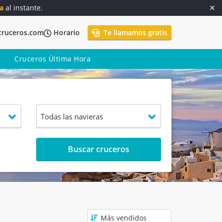
a
al instante.
cruceros.com
Horario
Te llamamos gratis
Cruceros Última Hora
Buscar cruceros