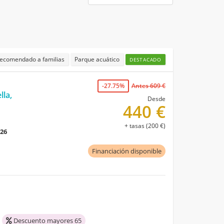
ecomendado a familias
Parque acuático
DESTACADO
-27.75%
Antes 609 €
lla,
Desde
440 €
+ tasas (200 €)
026
Financiación disponible
Descuento mayores 65