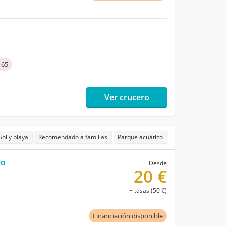
 65
Ver crucero
Sol y playa
Recomendado a familias
Parque acuático
eo
Desde
20 €
+ tasas (50 €)
Financiación disponible