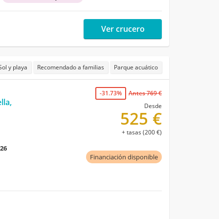
Ver crucero
Sol y playa
Recomendado a familias
Parque acuático
-31.73%
Antes 769 €
lla,
Desde
525 €
+ tasas (200 €)
026
Financiación disponible