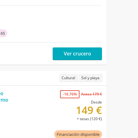
 65
Ver crucero
Cultural
Sol y playa
eo
-16.76%
Antes 179 €
ermo
Desde
149 €
+ tasas (120 €)
Financiación disponible