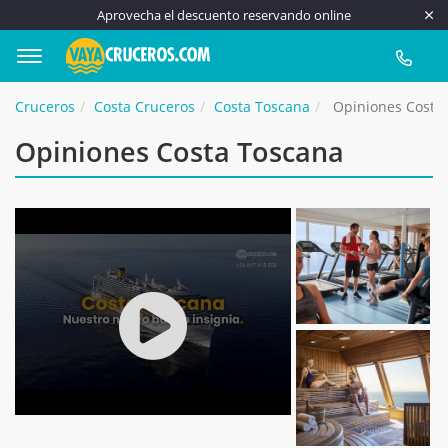
Aprovecha el descuento reservando online
917 815
Cruceros
Costa Cruceros
Costa Toscana
Opiniones Costa
Opiniones Costa Toscana