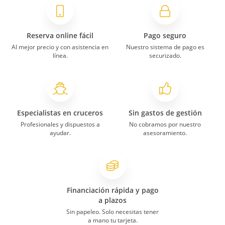
La comida pudiera ser mas variada e
internacional, sobre todo los desayunos.
Reserva online fácil
Pago seguro
Al mejor precio y con asistencia en
Nuestro sistema de pago es
línea.
securizado.
Miriam
15/06/2026
9,2
Costa Toscana
España, Italia, Francia desde Barcelona
CCCIII
Especialistas en cruceros
Sin gastos de gestión
La comida, camarote.
Profesionales y dispuestos a
No cobramos por nuestro
El rato de de 9 a 11 podrían poner
ayudar.
asesoramiento.
música para todas las familias. después
de cenar se hace largo hasta el
espectáculo.
Financiación rápida y pago
a plazos
Yolanda
08/06/2026
8
Sin papeleo. Solo necesitas tener
Costa Toscana
a mano tu tarjeta.