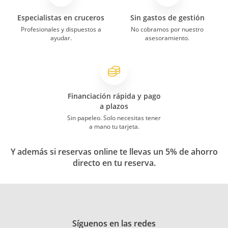
Mediterraneo IV
Especialistas en cruceros
Sin gastos de gestión
El servicio
Profesionales y dispuestos a
No cobramos por nuestro
Nos quitaron una parada y nos metieron
ayudar.
asesoramiento.
en barcelona un día antes. dijeron que
era por una huelga en palma, pero
realmente se pasaron la noche con
ruidosas obras de mantenimiento en el
barco
Financiación rápida y pago
a plazos
Sin papeleo. Solo necesitas tener
a mano tu tarjeta.
Y además si reservas online te llevas un 5% de ahorro
directo en tu reserva.
Síguenos en las redes