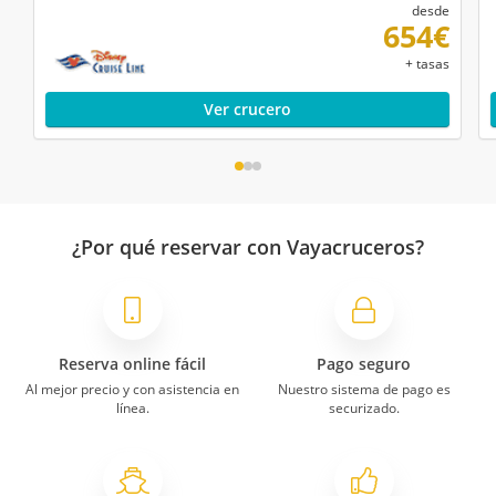
desde
momentos que quieren compartid con
654€
los padres en la piscina: en la de niños
imposible...muy masificada.
+ tasas
Ver crucero
Celestino
21/08/2013
9
Disney Magic
Mediterráneo II
¿Por qué reservar con Vayacruceros?
Como en casi todos los cruceros el
atendimiento de todo el personal.
No se me queda algo pendiente...., un
crucero relativamente caro para lo que
ofrece...
Reserva online fácil
Pago seguro
Al mejor precio y con asistencia en
Nuestro sistema de pago es
línea.
securizado.
Alicia
24/08/2011
9,2
Disney Magic