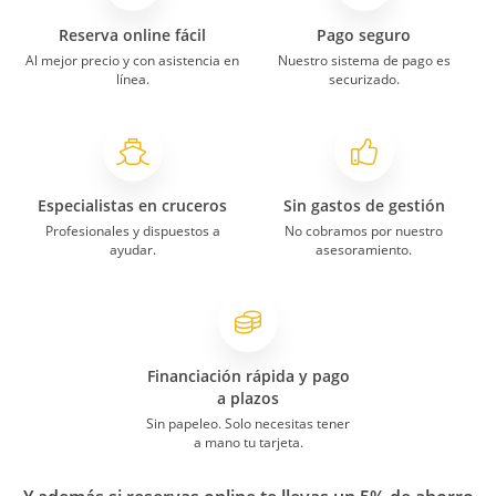
A estos cruceros vamos muchos latinos,
por tal motivo deberían tener en cuenta
Reserva online fácil
Pago seguro
nuestro idioma español, sobre todo para
Al mejor precio y con asistencia en
Nuestro sistema de pago es
información de tipo general. y avisos
línea.
securizado.
impresos de forma general e
importante.
Especialistas en cruceros
Sin gastos de gestión
Belen
05/09/2011
7,6
Profesionales y dispuestos a
No cobramos por nuestro
Norwegian Sky
ayudar.
asesoramiento.
Miami & Bahamas II
El horario de los restaurante era muy
flexible
El agua de la piscina no parecia muy
Financiación rápida y pago
limpia
a plazos
Sin papeleo. Solo necesitas tener
a mano tu tarjeta.
Claudia Hebe Lou
06/07/2011
8,2