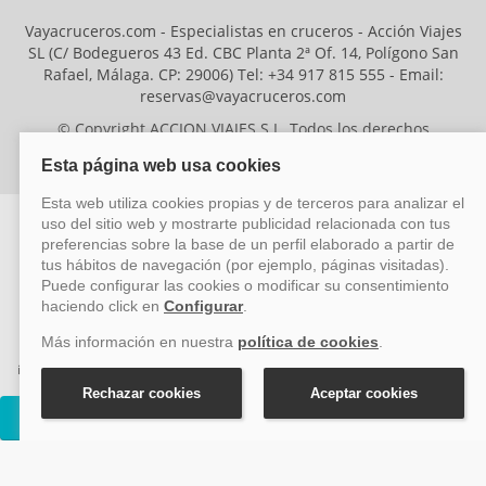
Vayacruceros.com - Especialistas en cruceros - Acción Viajes
SL (C/ Bodegueros 43 Ed. CBC Planta 2ª Of. 14, Polígono San
Rafael, Málaga. CP: 29006) Tel: +34 917 815 555 - Email:
reservas@vayacruceros.com
© Copyright ACCION VIAJES S.L. Todos los derechos
reservados. Autorización nº 29780-2
ACCION VIAJES SL ha sido beneficiaria del Fondo Europeo de Desarrollo
Regional (FEDER), cuyo objetivo es mejorar la competitividad de las pymes
mediante el impulso de la innovación, el desarrollo tecnológico, la
investigación de calidad y el uso seguro y fiable del ciberespacio. Gracias a
esta financiación, la empresa ha puesto en marcha un Plan de Acción
durante el año 2026 para reforzar su competitividad empresarial,
Cruceros Norwegian Sky
promoviendo la innovación y la ciberseguridad. Para ello, ha contado con el
apoyo de los programas Pyme Innova y Pyme Cibersegura de la Cámara
de Comercio de Málaga. #EuropaSeSiente