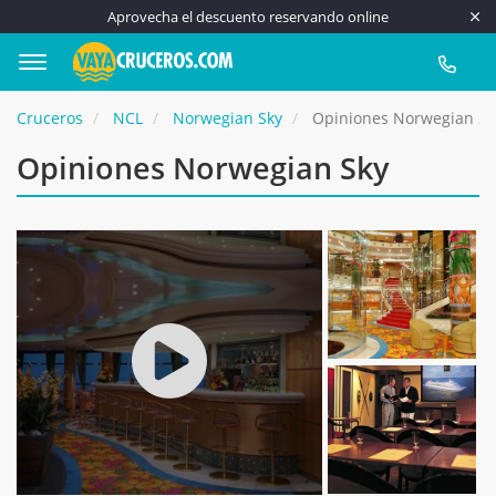
Aprovecha el descuento reservando online
917 815
Cruceros
NCL
Norwegian Sky
Opiniones Norwegian Sk
Opiniones Norwegian Sky