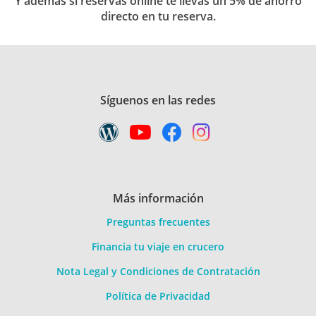
Y además si reservas online te llevas un 5% de ahorro
Norwegian Sky
directo en tu reserva.
Miami y Las Bahamas I Sky
Indudablemente, el servicio de comida.
Nada, todo perfecto.
Síguenos en las redes
Luis Cristhopper
30/06/2011
9,2
Norwegian Sky
Miami y Las Bahamas I Sky
La comida y la limpieza
Más información
Acceso a actividades infantiles de niños
Preguntas frecuentes
menores de 2 años
Financia tu viaje en crucero
Nota Legal y Condiciones de Contratación
Política de Privacidad