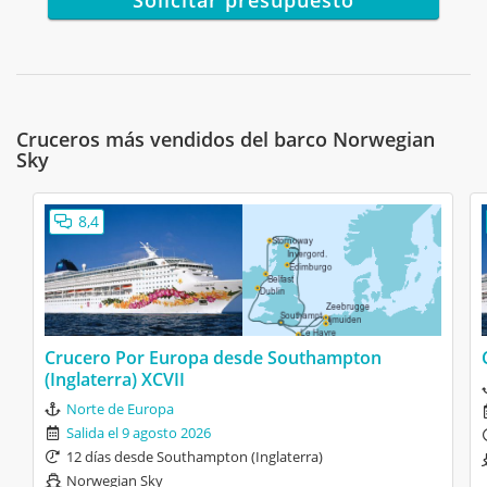
Costo de entretenimiento extras y
excursiones
Laura
14/07/2012
Cruceros más vendidos del barco Norwegian
10
Norwegian Sky
Sky
Miami & Las Bahamas II
8,4
Las excursiones
La piscina
Jordi
13/07/2012
Crucero Por Europa desde Southampton
10
Norwegian Sky
(Inglaterra) XCVII
Norte de Europa
Miami & Las Bahamas II
Salida el 9 agosto 2026
El personal
12 días desde Southampton (Inglaterra)
Nada
Norwegian Sky