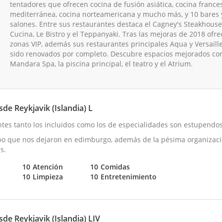
tentadores que ofrecen cocina de fusión asiática, cocina france
mediterránea, cocina norteamericana y mucho más, y 10 bares 
salones. Entre sus restaurantes destaca el Cagney's Steakhouse
Cucina, Le Bistro y el Teppanyaki. Tras las mejoras de 2018 ofr
zonas VIP, además sus restaurantes principales Aqua y Versaill
sido renovados por completo. Descubre espacios mejorados co
Mandara Spa, la piscina principal, el teatro y el Atrium.
de Reykjavik (Islandia) L
ntes tanto los incluidos como los de especialidades son estupendos
po que nos dejaron en edimburgo, además de la pésima organizac
s.
10
Atención
10
Comidas
10
Limpieza
10
Entretenimiento
de Reykjavik (Islandia) LIV