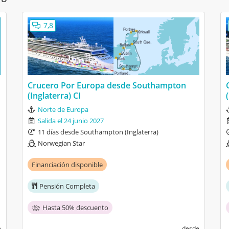
 perfecto.
7,8
 que reseñar
8
Atención
8
Comidas
10
Limpieza
6
Entretenimiento
Crucero Por Europa desde Southampton
(Inglaterra) CI
de Reykjavik (Islandia) XXXI
Norte de Europa
Salida el 24 junio 2027
 especialmente el fiordo en groenlandia.
11 días desde Southampton (Inglaterra)
el camarote.
Norwegian Star
8
Atención
10
Comidas
Financiación disponible
8
Limpieza
6
Entretenimiento
Pensión Completa
Hasta 50% descuento
sde Southampton (Inglaterra) LX
e
desde