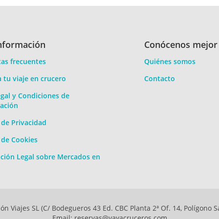
a sorprendido la buena calidad de la comida, y el agradable servic
 de espera excesivo en los restaurantes, esperando a servir los
todo el primer día, luego fue inferior.
nformación
Conócenos mejor
10
Atención
10
Comidas
as frecuentes
Quiénes somos
10
Limpieza
10
Entretenimiento
a tu viaje en crucero
Contacto
gal y Condiciones de
ación
esde Venecia (Italia) XV
a de Privacidad
el personal ,la limpieza ,todo!
 solo un idioma en general aunque había algún que otro que habl
a de Cookies
ción Legal sobre Mercados en
0
Atención
8
Comidas
0
Limpieza
10
Entretenimiento
ón Viajes SL (C/ Bodegueros 43 Ed. CBC Planta 2ª Of. 14, Polígono S
esde Venecia (Italia) XV
Email: reservas@vayacruceros.com