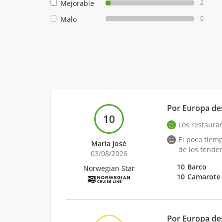
Mejorable
2
Malo
0
Por Europa des
10
Los restaura
El poco tiem
María José
de los tender
03/08/2026
10
Barco
Norwegian Star
10
Camarote
Por Europa des