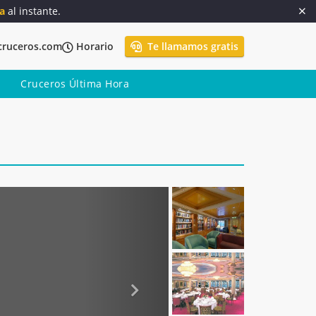
a
al instante.
cruceros.com
Horario
Te llamamos gratis
Cruceros Última Hora