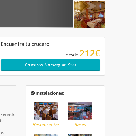
Encuentra tu crucero
212€
desde
Cruceros Norwegian Star
Instalaciones:
l
diseñado
de
Restaurantes
Bares
ús