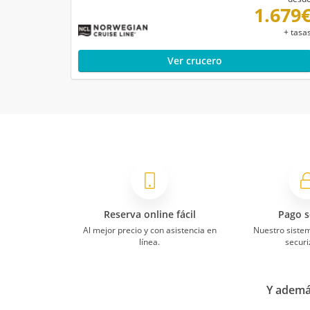
6
1.679
Los destinos
+ tasa
Toda la infor
surichu
16/07/2022
4
Barco
Ver crucero
6
Camarote
Norwegian Star
Islas Griegas d
9
Tienes de tod
La frialdad 
Soniara
22/10/2019
10
Barco
Reserva online fácil
Pago s
8
Camarote
Norwegian Star
Al mejor precio y con asistencia en
Nuestro siste
línea.
securi
Y además
Islas Griegas d