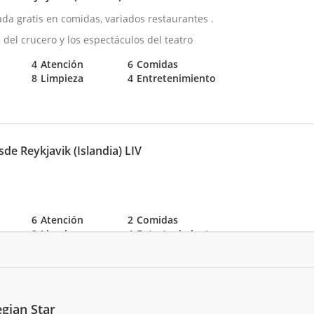
da gratis en comidas, variados restaurantes .
del crucero y los espectáculos del teatro
4
Atención
6
Comidas
8
Limpieza
4
Entretenimiento
de Reykjavik (Islandia) LIV
6
Atención
2
Comidas
8
Limpieza
4
Entretenimiento
Southampton (Inglaterra) XXVII
gian Star