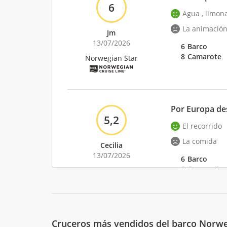
6
Agua , limona
La animación 
Jm
13/07/2026
6
Barco
8
Camarote
Norwegian Star
Por Europa des
5,2
El recorrido
La comida
Cecilia
13/07/2026
6
Barco
6
Camarote
Norwegian Star
Europa desde 
Cruceros más vendidos del barco Norwe