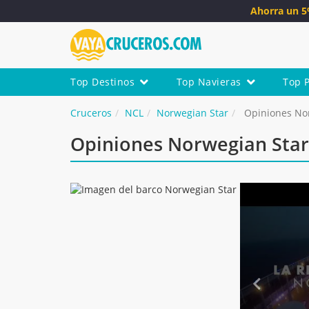
Ahorra un 
Top Destinos
Top Navieras
Top 
Cruceros
NCL
Norwegian Star
Opiniones No
Opiniones Norwegian Star