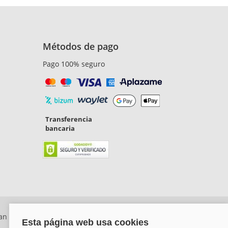
io
Métodos de pago
Pago 100% seguro
Transferencia
bancaria
ara
an Rafael, Málaga. CP: 29006) Tel: +34 917 815 555 -