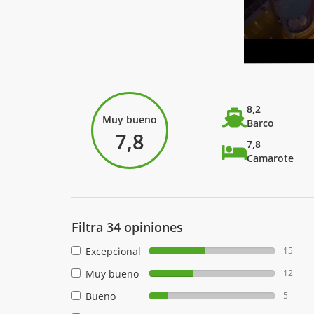
8,2
Muy bueno
Barco
7,8
7,8
Camarote
Filtra 34 opiniones
Excepcional
15
Muy bueno
12
Bueno
5