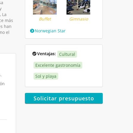
sa
y
, La
Buffet
Gimnasio
ece más
es han
Norwegian Star
mo el
Ventajas:
Cultural
Excelente gastronomía
.
Sol y playa
ión
Solicitar presupuesto