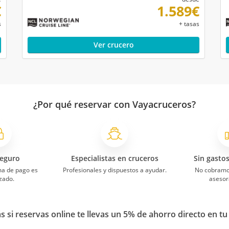
€
1.589€
s
+ tasas
mación por los altavoces las decían en ingles
6
Atención
6
Comidas
Ver crucero
8
Limpieza
6
Entretenimiento
¿Por qué reservar con Vayacruceros?
esde Venecia (Italia) XVIII
o para hacer en el barco y no te da tiempo a aburrirte
del camarote además de que en muchos sitios lo hablaban castellan
10
Atención
10
Comidas
eguro
Especialistas en cruceros
Sin gasto
8
Limpieza
8
Entretenimiento
ma de pago es
Profesionales y dispuestos a ayudar.
No cobramo
zado.
asesor
 si reservas online te llevas un 5% de ahorro directo en tu
esde Venecia (Italia) XV