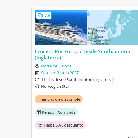
8
Todo ha sido
7,8
No hay nada
Paquillo
23/11/2024
8
Barco
8
Camarote
Norwegian Star
Crucero Por Europa desde Southampton
(Inglaterra) C
Por Europa des
Norte de Europa
7,6
Salida el 3 junio 2027
Los destinos,
11 días desde Southampton (Inglaterra)
Los ruidos d
Norwegian Star
JCOROZCO
02/09/2024
8
Barco
Financiación disponible
6
Camarote
Norwegian Star
Pensión Completa
Hasta 50% descuento
Por Europa de
desd